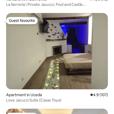
La Serrería | Private Jacuzzi, Pool and Castle...
Guest favourite
Guest favourite
Apartment in Uceda
4.9 out of 5 
4.9 (107)
Love Jacuzzi Suite (Casas Toya)