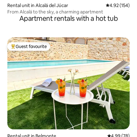
Rental unit in Alcalá del Júcar
4.92 out of 5 a
4.92 (154)
From Alcalá to the sky, a charming apartment
Apartment rentals with a hot tub
Guest favourite
Top guest favourite
Rental unit in Belmonte
4.99 out of 5 
4.99 (78)