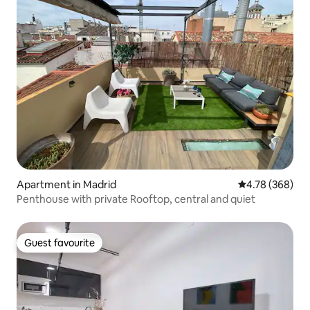
Apartment in Madrid
4.78 out of 5 a
4.78 (368)
Penthouse with private Rooftop, central and quiet
Guest favourite
Guest favourite