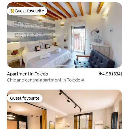
Guest favourite
Top guest favourite
Apartment in Toledo
4.98 out of 5 a
4.98 (334)
Chic and central apartment in Toledo #
Guest favourite
Guest favourite