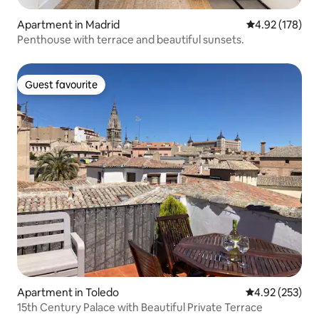
Apartment in Madrid
4.92 out of 5 a
4.92 (178)
Penthouse with terrace and beautiful sunsets.
Guest favourite
Guest favourite
Apartment in Toledo
4.92 out of 5 a
4.92 (253)
15th Century Palace with Beautiful Private Terrace