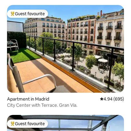
Guest favourite
Top guest favourite
Apartment in Madrid
4.94 out of 5 a
4.94 (695)
City Center with Terrace. Gran Vía.
Guest favourite
Top guest favourite