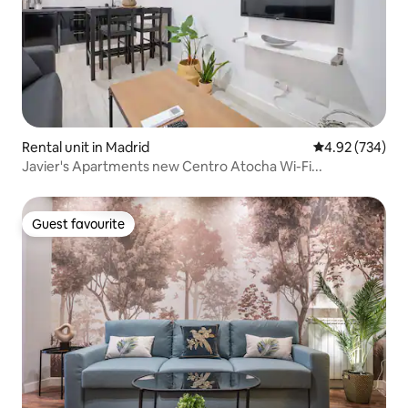
Rental unit in Madrid
4.92 out of 5 a
4.92 (734)
Javier's Apartments new Centro Atocha Wi-Fi...
Guest favourite
Guest favourite