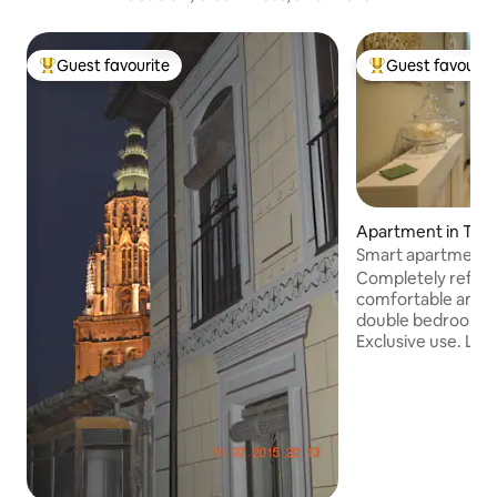
Guest favourite
Guest favourit
Top guest favourite
Top guest favouri
Apartment in Tol
Smart apartment i
Completely refor
comfortable and c
double bedroom; la
Exclusive use. Lo
floor. Excellent lo
city, Zocodover sq
the congress cent
the cathedral. Near
attractions, resta
the city. From its 
to enjoy the Corpu