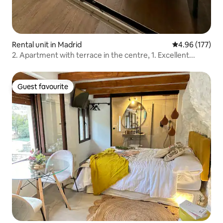
Rental unit in Madrid
4.96 out of 5 a
4.96 (177)
2. Apartment with terrace in the centre, 1. Excellent...
Guest favourite
Guest favourite