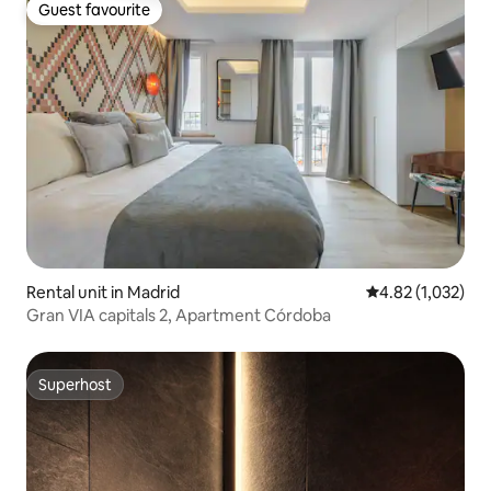
Guest favourite
Guest favourite
Rental unit in Madrid
4.82 out of 5 av
4.82 (1,032)
Gran VIA capitals 2, Apartment Córdoba
Superhost
Superhost