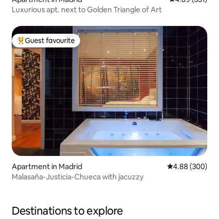
Luxurious apt. next to Golden Triangle of Art
Guest favourite
Top guest favourite
Apartment in Madrid
4.88 out of 5 a
4.88 (300)
Malasaña-Justicia-Chueca with jacuzzy
Destinations to explore