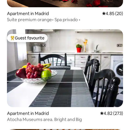
Apartment in Madrid
4.85 out of 5 
4.85 (20)
Suite premium orange• Spa privado •
Guest favourite
Top guest favourite
Apartment in Madrid
4.82 out of 5 a
4.82 (273)
Atocha Museums area. Bright and Big