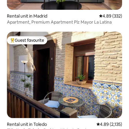
Rental unit in Madrid
4.89 out of 5 a
4.89 (332)
Apartment, Premium Apartment Plz Mayor La Latina
Guest favourite
Top guest favourite
Rental unit in Toledo
4.89 out of 5 av
4.89 (2,135)