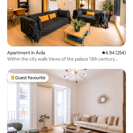
Apartment in Ávila‎
4.94 out of 5 a
4.94 (254)
Within the city walls Views of the palace 13th century
Parking A/C
Guest favourite
Top guest favourite