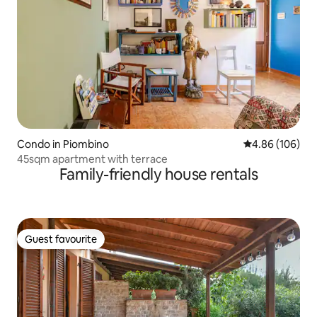
Condo in Piombino
4.86 out of 5 a
4.86 (106)
45sqm apartment with terrace
Family-friendly house rentals
Guest favourite
Guest favourite