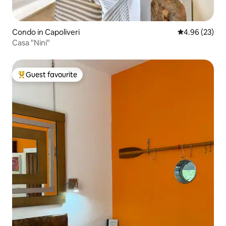
Condo in Capoliveri
4.96 out of 5 
4.96 (23)
Casa "Nini"
Guest favourite
Top guest favourite