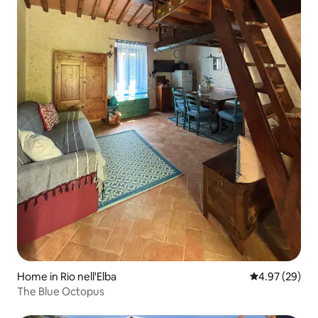
Home in Rio nell'Elba
4.97 out of 5 
4.97 (29)
The Blue Octopus