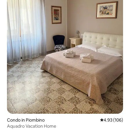
Condo in Piombino
4.93 out of 5 a
4.93 (106)
Aquadro Vacation Home