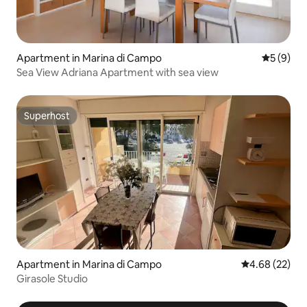
Apartment in Marina di Campo
5 out of 
5 (9)
Sea View Adriana Apartment with sea view
Superhost
Superhost
Apartment in Marina di Campo
4.68 out of 5 
4.68 (22)
Girasole Studio