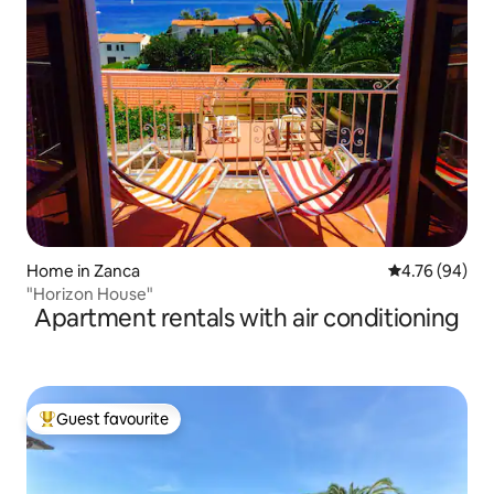
Home in Zanca
4.76 out of 5 
4.76 (94)
"Horizon House"
Apartment rentals with air conditioning
Guest favourite
Top guest favourite