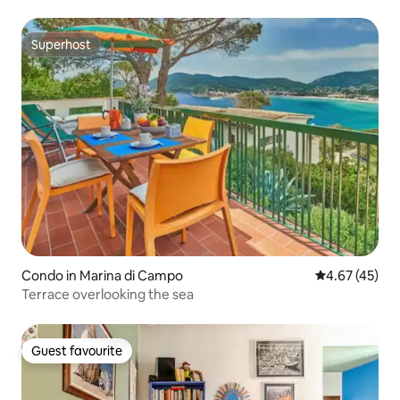
Superhost
Superhost
Condo in Marina di Campo
4.67 out of 5 
4.67 (45)
Terrace overlooking the sea
Guest favourite
Guest favourite