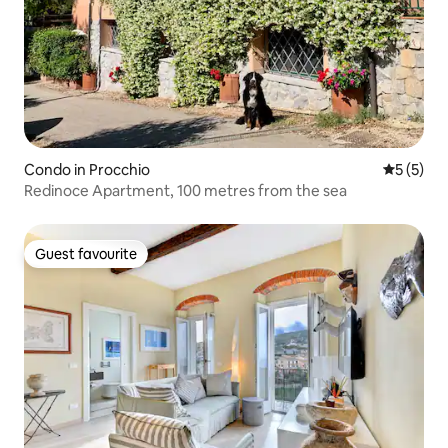
Condo in Procchio
5 out of 
5 (5)
Redinoce Apartment, 100 metres from the sea
Guest favourite
Guest favourite