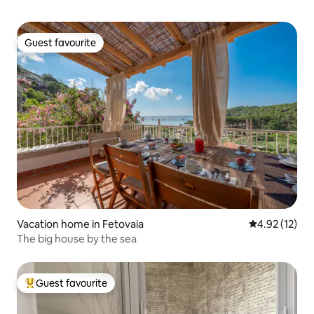
Guest favourite
Guest favourite
Vacation home in Fetovaia
4.92 out of 5
4.92 (12)
The big house by the sea
Guest favourite
Top guest favourite