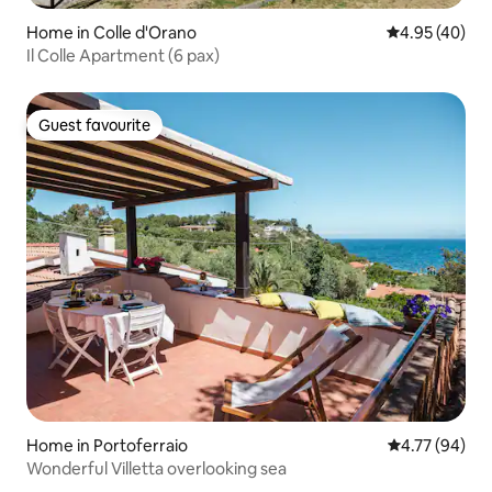
Home in Colle d'Orano
4.95 out of 5 
4.95 (40)
Il Colle Apartment (6 pax)
Guest favourite
Guest favourite
Home in Portoferraio
4.77 out of 5 
4.77 (94)
Wonderful Villetta overlooking sea