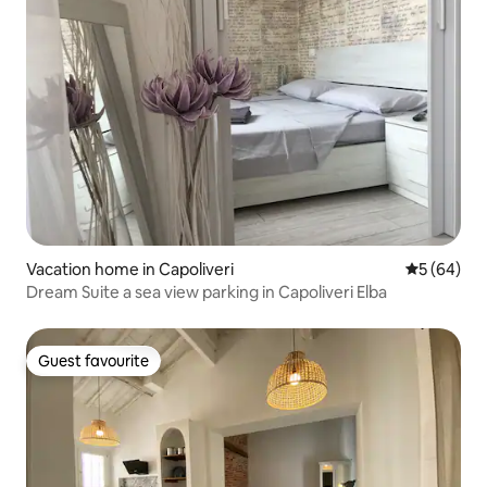
Vacation home in Capoliveri
5 out of 5 
5 (64)
Dream Suite a sea view parking in Capoliveri Elba
Guest favourite
Guest favourite