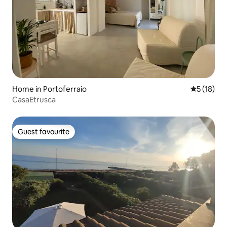
Home in Portoferraio
5 out of 5
5 (18)
CasaEtrusca
Guest favourite
Guest favourite