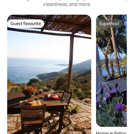
cleanliness, and more.
Guest favourite
Superhost
Guest favourite
Superhost
Home in Fetovaia