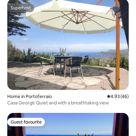
Superhost
Superhost
Home in Portoferraio
4.93 out of 5 
4.93 (46)
Casa Georgii: Quiet and with a breathtaking view
Guest favourite
Guest favourite