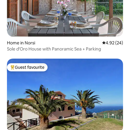
Home in Norsi
4.92 out of 5 
4.92 (24)
Sole d'Oro House with Panoramic Sea + Parking
Guest favourite
Top guest favourite