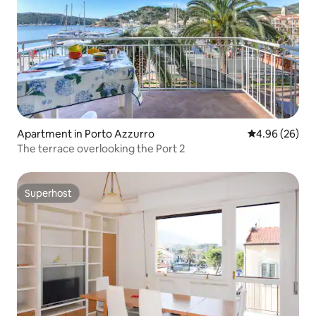
Apartment in Porto Azzurro
4.96 out of 5 
4.96 (26)
The terrace overlooking the Port 2
Superhost
Superhost