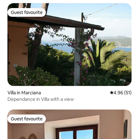
Guest favourite
Guest favourite
Villa in Marciana
4.96 out of 5
4.96 (51)
Dependance in Villa with a view
Guest favourite
Guest favourite