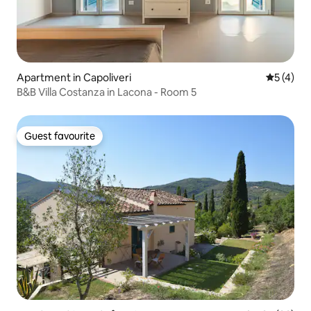
Apartment in Capoliveri
5 out of 
5 (4)
B&B Villa Costanza in Lacona - Room 5
Guest favourite
Guest favourite