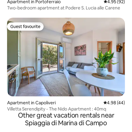
Apartment in Portoferraio
4.95 out of 5 
4.95 (92)
Two-bedroom apartment at Podere S. Lucia alle Carene
Guest favourite
Guest favourite
Apartment in Capoliveri
4.98 out of 5 
4.98 (44)
Villetta Serendipity - The Nido Apartment : 40mq
Other great vacation rentals near
Spiaggia di Marina di Campo