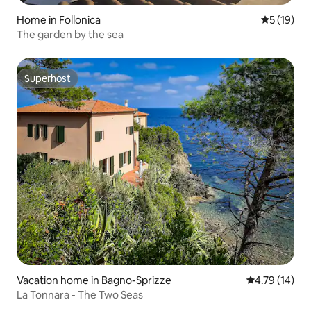
Home in Follonica
5 out of 5
5 (19)
The garden by the sea
Superhost
Superhost
Vacation home in Bagno-Sprizze
4.79 out of 5
4.79 (14)
La Tonnara - The Two Seas