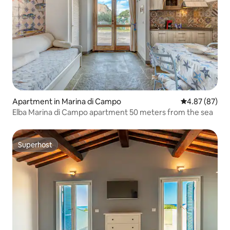
Apartment in Marina di Campo
4.87 out of 5 
4.87 (87)
Elba Marina di Campo apartment 50 meters from the sea
Superhost
Superhost