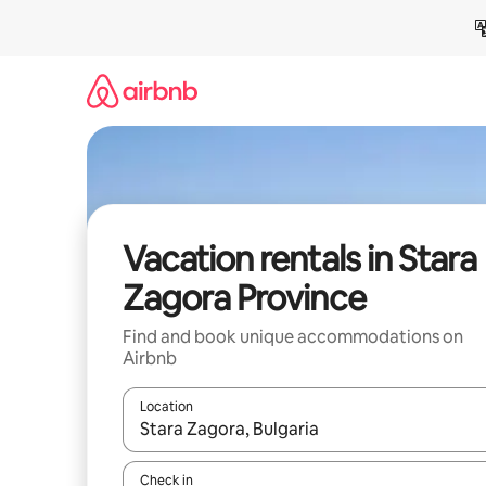
Skip
to
content
Vacation rentals in Stara
Zagora Province
Find and book unique accommodations on
Airbnb
Location
When results are available, navigate with up and
Check in