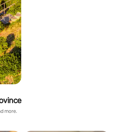
rovince
and more.