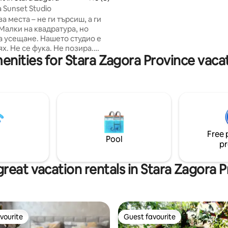
Апартамента разполага със с
 Sunset Studio
паркомясто, точно под тераса
а места – не ги търсиш, а ги
апартамента, което е безплат
гостите. NETFLIX, HBO and Cinemax,
не. Нашето студио е
Diema EXtra
ях. Не се фука. Не позира.
enities for Stara Zagora Province vacat
 е хубаво. Истинско. Уютно.
. Тук няма рецепция.
стоятелно настаняване,
 дава усещане за личен ключ
, което не си знаел, че имаш.
танни уикенд
та
Free 
то
Pool
pr
 си някъде… само за себе си
reat vacation rentals in Stara Zagora 
vourite
Guest favourite
vourite
Guest favourite