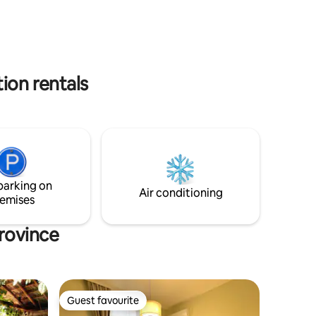
обствено
кафемашина за капсули, кана за
та на
гореща вода, ширм, кухненска посуд,
но за
климатик, прахосмукачка, сешоар,
ютия. Тераса с гледка към града.
Паркирането в близост е безплатно.
ion rentals
parking on
Air conditioning
emises
Province
Guest favourite
Guest favourite