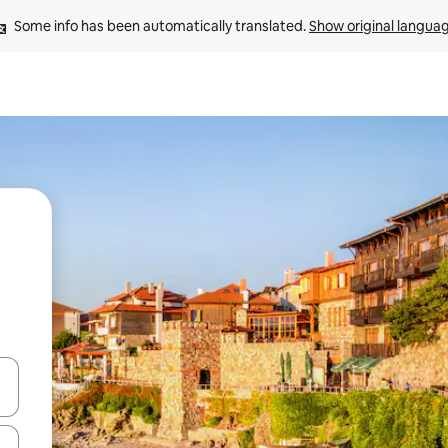
Some info has been automatically translated. 
Show original langua
 down arrow keys or explore by touch or swipe gestures.