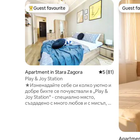
Guest favourite
Guest fa
Top guest favourite
Guest fa
Apartment in Stara Zagora
5 out of 5 average 
5 (81)
Play & Joy Station
★Изненадайте себе си колко уютно и
добре бихте се почувствали в „Play &
Joy Station“ - специално място,
създадено с много любов и с мисъл, и
с внимание към детайла. „Play & Joy
Station“ е не просто обикновено
пространство, а красиво жилище с
индивидуален стил и с много идеи за
добър живот. Апартаментът разполага
с всекидневна, спалня, баня и
Apartment