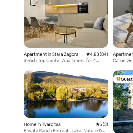
Apartment in Stara Zagora
4.83 out of 5 average r
4.83 (84)
Apartment
Stylish Top Center Apartment for 4
Carrie G
guests
Guest 
Top gues
Home in Tvarditsa
5 out of 5 average
5 (3)
Private Ranch Retreat | Lake, Nature &