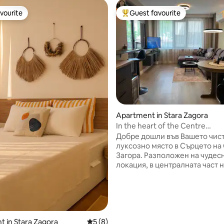
vourite
Guest favourite
vourite
Top guest favourite
rating, 81 reviews
Apartment in Stara Zagora
In the heart of the Centre
CityHomeMaria & Parking
Добре дошли във Вашето чист
луксозно място в Сърцето на Стара
Загора. Разположен на чудес
локация, в централната част н
на тиха улица в чисто нова бу
сграда. Обзаведен с много заряд за
положителни емоции, в еклектичен
стил от минимализъм и лукс,
че ще покрие критериите Ви 
престой в града на Липите.
 in Stara Zagora
5 out of 5 average rating, 8 reviews
5 (8)