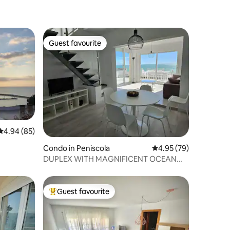
Guest favourite
Guest favourite
4.94 out of 5 average rating, 85 reviews
4.94 (85)
Condo in Peniscola
4.95 out of 5 average 
4.95 (79)
DUPLEX WITH MAGNIFICENT OCEAN
VIEWS
Guest favourite
Top guest favourite