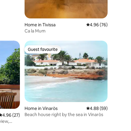
Home in Tivissa
4.96 out of 5 average 
4.96 (76)
Ca la Mum
Guest favourite
Guest favourite
Home in Vinaròs
4.88 out of 5 average 
4.88 (59)
Beach house right by the sea in Vinaròs
4.96 out of 5 average rating, 27 reviews
4.96 (27)
view,