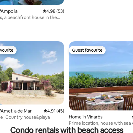
'Ampolla
4.98 out of 5 average rating, 53 reviews
4.98 (53)
s, a beachfront house in the
a
vourite
Guest favourite
vourite
Guest favourite
ating, 147 reviews
'Ametlla de Mar
4.91 out of 5 average rating, 45 reviews
4.91 (45)
Home in Vinaròs
tge_Country house&playa
Prime location, house with sea 
Condo rentals with beach access
large sun terrace