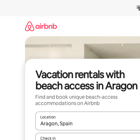
Skip
to
content
Vacation rentals with
beach access in Aragon
Find and book unique beach-access
accommodations on Airbnb
Location
When results are available, navigate with up and
Check in