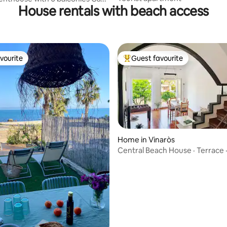
House rentals with beach access
er
vourite
Guest favourite
vourite
Top guest favourite
Home in Vinaròs
rating, 10 reviews
Central Beach House · Terrace 
Square