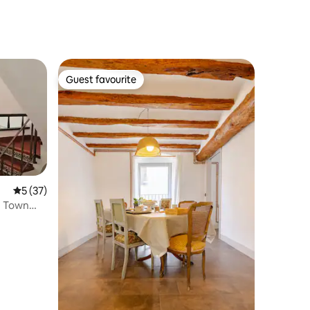
Guest favourite
Guest favourite
5 out of 5 average rating, 37 reviews
5 (37)
· Town