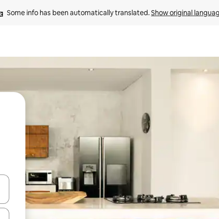
Some info has been automatically translated. 
Show original langua
 down arrow keys or explore by touch or swipe gestures.