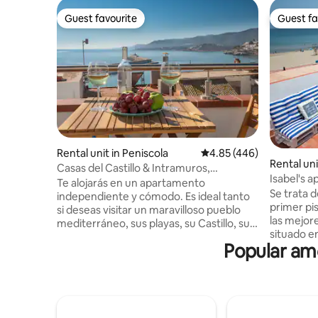
Guest favourite
Guest fa
Guest favourite
Guest fa
Rental unit in Peniscola
4.85 out of 5 average ra
4.85 (446)
Rental uni
Casas del Castillo & Intramuros,
Isabel's a
Intramuros Suite...
Te alojarás en un apartamento
excellent.
Se trata d
independiente y cómodo. Es ideal tanto
primer pi
si deseas visitar un maravilloso pueblo
las mejor
mediterráneo, sus playas, su Castillo, sus
situado en
rutas de senderismo...como si deseas
Popular am
del castil
teletrabajar, ya que tenemos WiFi fibra
mirador al Med
óptica top. El apartamento, elegante y
dimension
tranquilo a pesar de ser muy céntrico
personas adultas. Est
(insonorizado), ocupa una típica casa
dispone de
mediterránea (no ascensor). Consta de
una agradabl
45 m2 y con capacidad máxima para 3