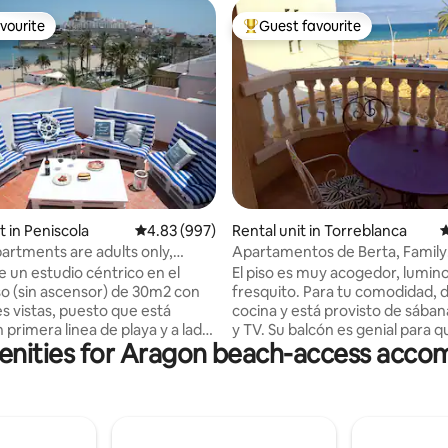
vourite
Guest favourite
vourite
Top guest favourite
ting, 446 reviews
t in Peniscola
4.83 out of 5 average rating, 997 reviews
4.83 (997)
Rental unit in Torreblanca
4
partments are adults only,
Apartamentos de Berta, Family
..
Apartment CV1
e un estudio céntrico en el
El piso es muy acogedor, lumin
so (sin ascensor) de 30m2 con
fresquito. Para tu comodidad, 
es vistas, puesto que está
cocina y está provisto de sábana
 primera linea de playa y a lado
y TV. Su balcón es genial para q
enities for Aragon beach-access acc
lo. El estudio entero es un
relajes después de un dia de playa
iterráneo. Debido a las
vivienda dispone de: - 1 dormitorio con
es, solo podrán alojarse dos
cama de matrimonio - 1 dormito
e estudio luminosos
camas individuales - salón-coci
 todo lo necesario para vivir
terraza. El apartamento es entrañable y
e estancia en la playa. El piso
su diseño ha tenido en cuenta l