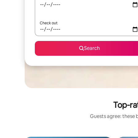
Check out
Search
Top-ra
Guests agree: these 