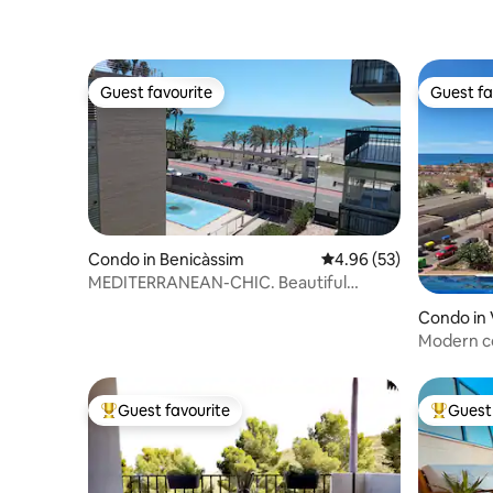
Guest favourite
Guest fa
Guest favourite
Guest fa
Condo in Benicàssim
4.96 out of 5 average r
4.96 (53)
MEDITERRANEAN-CHIC. Beautiful
apartment on the beach
Condo in 
Modern co
Guest favourite
Guest 
Top guest favourite
Top gues