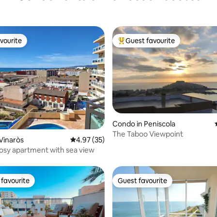
vourite
Guest favourite
vourite
Top guest favourite
ating, 53 reviews
Condo in Peniscola
The Taboo Viewpoint
Vinaròs
4.97 out of 5 average rating, 35 reviews
4.97 (35)
sy apartment with sea view
favourite
Guest favourite
t favourite
Guest favourite