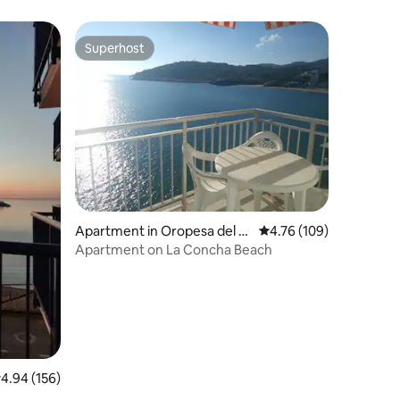
Apartaments. Penthouse...
Superhost
Superhost
Apartment in Oropesa del M
4.76 out of 5 average r
4.76 (109)
ar
Apartment on La Concha Beach
.94 out of 5 average rating, 156 reviews
4.94 (156)