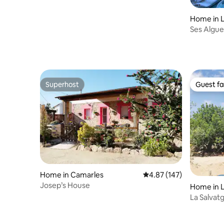
Home in L
Ses Algue
Ebro Delt
Superhost
Guest fa
Superhost
Guest fa
Home in Camarles
4.87 out of 5 average r
4.87 (147)
Josep’s House
Home in L
La Salva