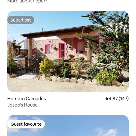
More about Peperri
Superhost
Superhost
Home in Camarles
4.87 out of 5 a
4.87 (147)
Josep’s House
Guest favourite
Guest favourite