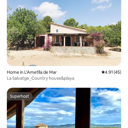
Home in L'Ametlla de Mar
4.91 out of 5
4.91 (45)
La Salvatge_Country house&playa
Superhost
Superhost