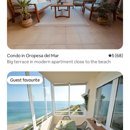
Condo in Oropesa del Mar
5 out of 5 
5 (68)
Big terrace in modern apartment close to the beach
Guest favourite
Guest favourite