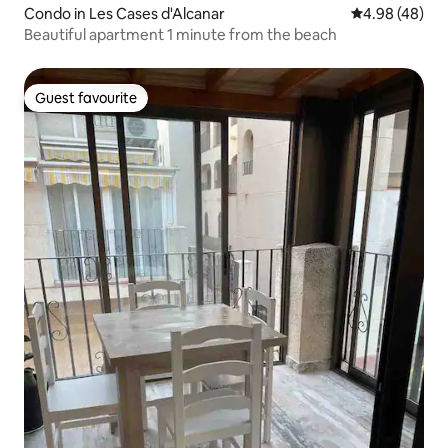
Condo in Les Cases d'Alcanar
4.98 out of 5 
4.98 (48)
Beautiful apartment 1 minute from the beach
Guest favourite
Guest favourite