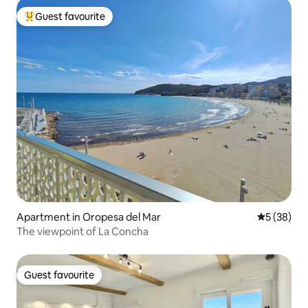
Guest favourite
Top guest favourite
Apartment in Oropesa del Mar
5 out of 5
5 (38)
The viewpoint of La Concha
Guest favourite
Guest favourite