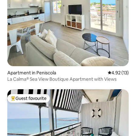
Apartment in Peniscola
4.92 out of 5
4.92 (13)
La Calma® Sea View Boutique Apartment with Views
Guest favourite
Top guest favourite