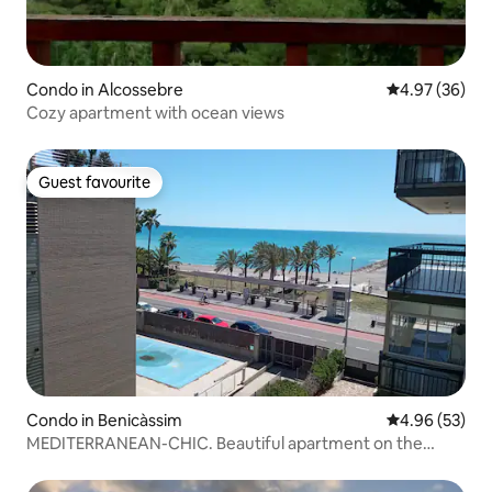
Condo in Alcossebre
4.97 out of 5 
4.97 (36)
Cozy apartment with ocean views
Guest favourite
Guest favourite
Condo in Benicàssim
4.96 out of 5 
4.96 (53)
MEDITERRANEAN-CHIC. Beautiful apartment on the
beach