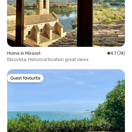
Home in Miravet
4.7 out of 5
4.7 (74)
Ebrovista: Historical location great views
Guest favourite
Guest favourite