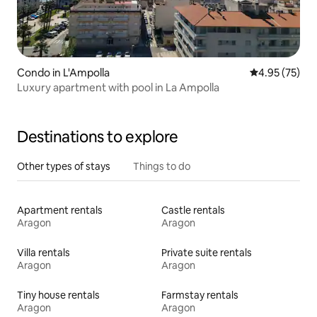
Condo in L'Ampolla
4.95 out of 5 
4.95 (75)
Luxury apartment with pool in La Ampolla
Destinations to explore
Other types of stays
Things to do
Apartment rentals
Castle rentals
Aragon
Aragon
Villa rentals
Private suite rentals
Aragon
Aragon
Tiny house rentals
Farmstay rentals
Aragon
Aragon