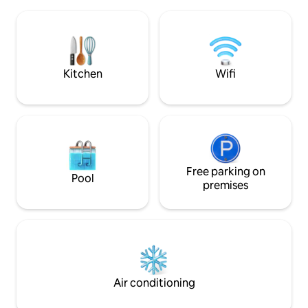
teletrabajar, ya que tenemos WiIFi fibra
luminosos dispone
óptica. El apartamento ocupa la tercera
para vivir una agra
planta de una típica casa mediterránea,
playa. El piso se compone de una
(no ascensor), por lo que es ideal para
habitación con un
gente activa. El pequeño apartamento,
un baño completo 
de 30 m2, con capacidad máxima para 2
comedor de estilo
Kitchen
Wifi
huéspedes, cuenta con los siguientes
a un balcón privado
espacios: - dormitorio con cama doble
castillo. Así pues, el estudio esta
grande Queen (150 x 200), para
decorado con temá
garantizar un buen descanso, luces LED,
marinera, situando
con vistas al mar y salida a la terraza
en un ambiete vacacional.
exterior. El espacio cuenta con 2
acondicionado. Por otro lado, cuando la
lámparas de lectura y armario con
estancia sea mayor 
espejo. -La pequeña terraza exterior, de
Free parking on
29/1994, de 24 de
Pool
5 m2, cuenta con vistas al mar, al puerto
Arrendamientos U
premises
de pesca y al Parque Natural de la Serra d
considerará un “al
´Irta. Dispone de mesa y sillas para
Para el cumplimien
disfrutar de una copa de vino, un
este caso se firma
desayuno o comida al exterior,
arrendamiento en
disfrutando del agradable atardecer
sobre el Mediterráneo. - Cocina
equipada (placa de inducción,
Air conditioning
microondas, cafetera, batidora, nevera,
tostadora...) y sus utensilios de cocina. El