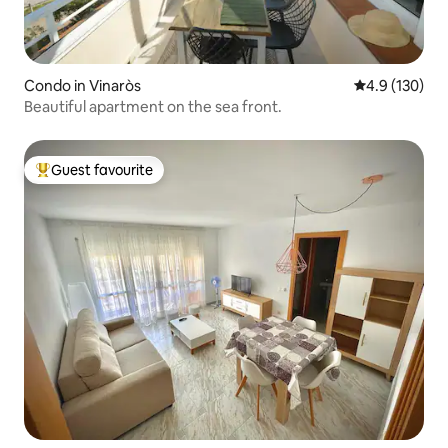
Condo in Vinaròs
4.9 out of 5 
4.9 (130)
Beautiful apartment on the sea front.
Guest favourite
Top guest favourite