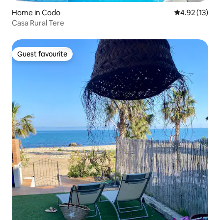
Home in Codo
4.92 out of 5
4.92 (13)
Casa Rural Tere
Guest favourite
Guest favourite