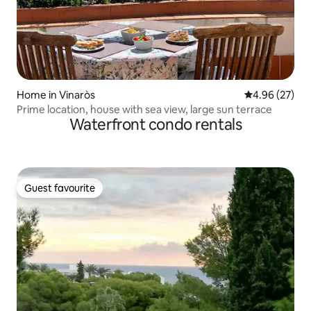
Home in Vinaròs
4.96 out of 5 
4.96 (27)
Prime location, house with sea view, large sun terrace
Waterfront condo rentals
Guest favourite
Guest favourite