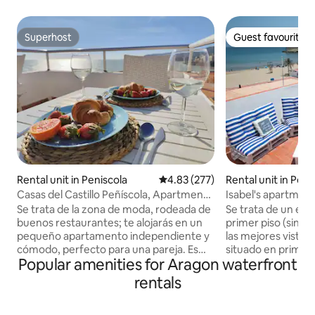
Superhost
Guest favourite
Superhost
Guest favourite
Rental unit in Peniscola
4.83 out of 5 average rating, 27
4.83 (277)
Rental unit in Peni
Casas del Castillo Peñíscola, Apartment
Isabel's apartment
with...
excellent...
Se trata de la zona de moda, rodeada de
Se trata de un est
buenos restaurantes; te alojarás en un
primer piso (sin 
pequeño apartamento independiente y
las mejores vistas
cómodo, perfecto para una pareja. Es
situado en primera 
Popular amenities for Aragon waterfront
ideal tanto si deseas visitar un
del castillo. El es
maravilloso pueblo mediterráneo, sus
mirador al Mediterráneo. D
rentals
playas, su Castillo, sus rutas de
dimensiones, solo 
senderismo...como si deseas
personas adultas. Este estudio