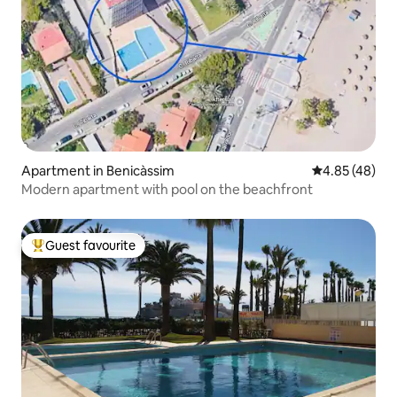
Apartment in Benicàssim
4.85 out of 5 
4.85 (48)
Modern apartment with pool on the beachfront
Guest favourite
Top guest favourite