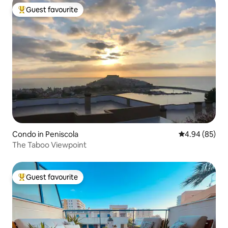
Guest favourite
Top guest favourite
Condo in Peniscola
4.94 out of 5 
4.94 (85)
The Taboo Viewpoint
Guest favourite
Top guest favourite