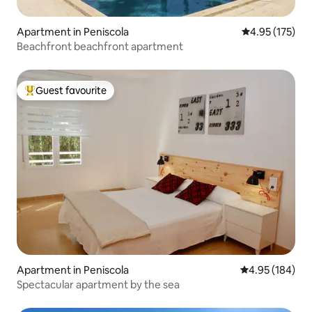
Apartment in Peniscola
4.95 out of 5 a
4.95 (175)
Beachfront beachfront apartment
Guest favourite
Top guest favourite
Apartment in Peniscola
4.95 out of 5 a
4.95 (184)
Spectacular apartment by the sea