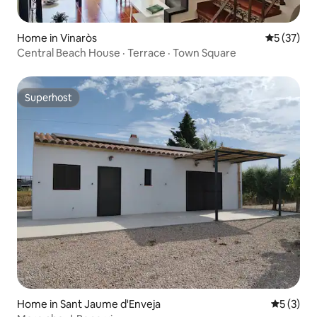
Home in Vinaròs
5 out of 5
5 (37)
Central Beach House · Terrace · Town Square
Superhost
Superhost
Home in Sant Jaume d'Enveja
5 out of 
5 (3)