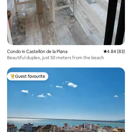
Condo in Castellón de la Plana
4.84 out of 5 
4.84 (83)
Beautiful duplex, just 50 meters from the beach
Guest favourite
Top guest favourite