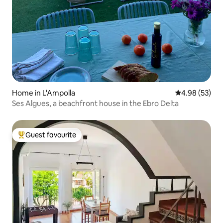
Home in L'Ampolla
4.98 out of 5 
4.98 (53)
Ses Algues, a beachfront house in the Ebro Delta
Guest favourite
Top guest favourite