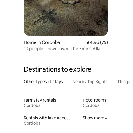
Home in Córdoba
4.96 out of 5 average r
4.96 (79)
10 people. Downtown. The Emir's Villa.
Free Parking
Destinations to explore
Other types of stays
Nearby Top Sights
Things 
Farmstay rentals
Hotel rooms
Córdoba
Córdoba
Rentals with lake access
Show more
Córdoba