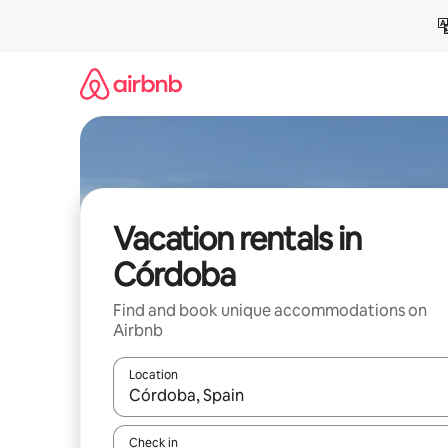
Skip
to
content
Vacation rentals in
Córdoba
Find and book unique accommodations on
Airbnb
Location
When results are available, navigate with up and
Check in