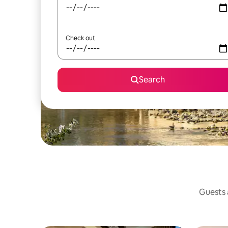
Check out
Search
Guests a