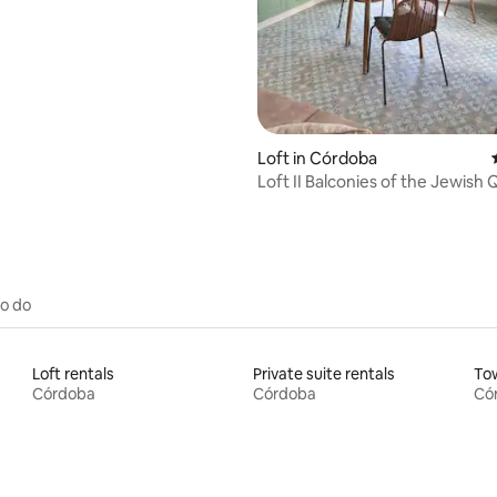
ating, 79 reviews
Loft in Córdoba
Loft II Balconies of the Jewish 
to do
Loft rentals
Private suite rentals
To
Córdoba
Córdoba
Có