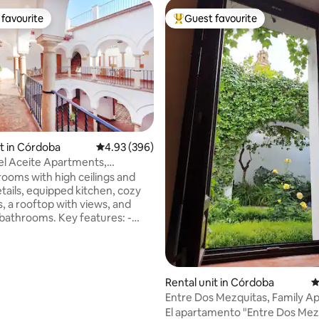
favourite
Guest favourite
t favourite
Top guest favourite
it in Córdoba
4.93 out of 5 average rating, 396 reviews
4.93 (396)
el Aceite Apartments,
ting, 630 reviews
 la...
rooms with high ceilings and
etails, equipped kitchen, cozy
 a rooftop with views, and
oms. Key features: -
rooms with high ceilings and
rchitectural details, paying
 bygone eras. - Elegant and
rary decor that enhances the
Rental unit in Córdoba
4
historic elements. - A fully
Entre Dos Mezquitas, Family A
 kitchen with modern
3
El apartamento "Entre Dos Mez
 and high-quality materials. -