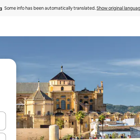
Some info has been automatically translated. 
Show original langua
 down arrow keys or explore by touch or swipe gestures.