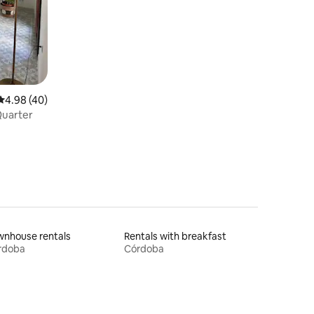
4.98 out of 5 average rating, 40 reviews
4.98 (40)
Quarter
wnhouse rentals
Rentals with breakfast
rdoba
Córdoba