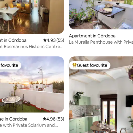
ating, 94 reviews
Apartment in Córdoba
t in Córdoba
4.93 out of 5 average rating, 55 reviews
4.93 (55)
La Muralla Penthouse with Priv
 Rosmarinus Historic Centre.
Terrace
oms.
favourite
Guest favourite
t favourite
Top guest favourite
e in Córdoba
4.96 out of 5 average rating, 53 reviews
4.96 (53)
e with Private Solarium and