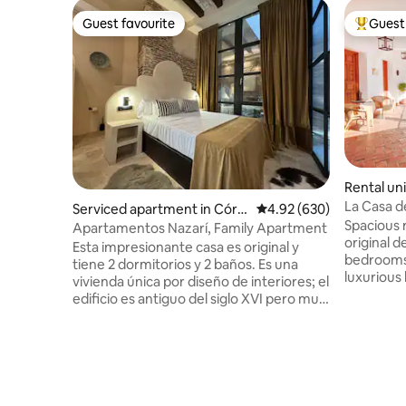
Guest favourite
Guest 
Guest favourite
Top gues
Rental un
La Casa d
Serviced apartment in Córd
4.92 out of 5 average ra
4.92 (630)
Apartment
Spacious 
oba
Apartamentos Nazarí, Family Apartment
original d
Esta impresionante casa es original y
bedrooms,
tiene 2 dormitorios y 2 baños. Es una
luxurious bathro
vivienda única por diseño de interiores; el
Spacious 
edificio es antiguo del siglo XVI pero muy
original a
bien conservado y rehabilitado con gusto
homage to
por lo moderno, y disfruta de un Jacuzzi
contempo
interior en su apartamento y otro
beauty of 
exterior que se alquila por días (opcional)
equipped
con calentador de agua en el ático que
appliances
permite darse un baño mirando al skyline