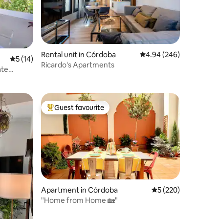
Rental unit in Córdoba
4.94 out of 5 average r
4.94 (246)
5 out of 5 average rating, 14 reviews
5 (14)
Ricardo's Apartments
ate
Guest favourite
Top guest favourite
Apartment in Córdoba
5 out of 5 average r
5 (220)
"Home from Home 🏡"