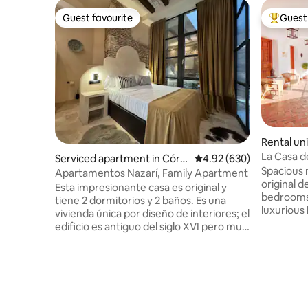
Guest favourite
Guest 
Guest favourite
Top gues
Rental un
La Casa d
Serviced apartment in Córd
4.92 out of 5 average ra
4.92 (630)
Apartment
Spacious 
oba
Apartamentos Nazarí, Family Apartment
original d
Esta impresionante casa es original y
bedrooms,
tiene 2 dormitorios y 2 baños. Es una
luxurious bathro
vivienda única por diseño de interiores; el
Spacious 
edificio es antiguo del siglo XVI pero muy
original a
bien conservado y rehabilitado con gusto
homage to
por lo moderno, y disfruta de un Jacuzzi
contempo
interior en su apartamento y otro
beauty of 
exterior que se alquila por días (opcional)
equipped
con calentador de agua en el ático que
appliances
permite darse un baño mirando al skyline