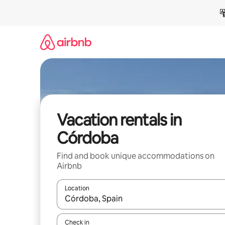
Skip
to
content
Vacation rentals in
Córdoba
Find and book unique accommodations on
Airbnb
Location
When results are available, navigate with up and
Check in