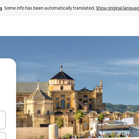
Some info has been automatically translated. 
Show original langua
 down arrow keys or explore by touch or swipe gestures.