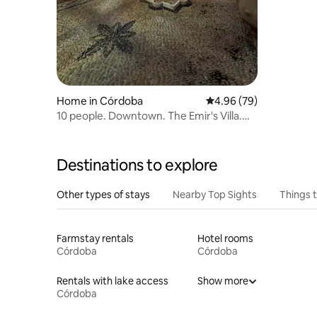
Home in Córdoba
4.96 out of 5 average r
4.96 (79)
10 people. Downtown. The Emir's Villa.
Free Parking
Destinations to explore
Other types of stays
Nearby Top Sights
Things 
Farmstay rentals
Hotel rooms
Córdoba
Córdoba
Rentals with lake access
Show more
Córdoba