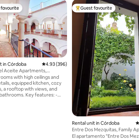
favourite
Guest favourite
t favourite
Top guest favourite
it in Córdoba
4.93 out of 5 average rating, 396 reviews
4.93 (396)
el Aceite Apartments,
ting, 630 reviews
 la...
rooms with high ceilings and
etails, equipped kitchen, cozy
 a rooftop with views, and
oms. Key features: -
rooms with high ceilings and
rchitectural details, paying
 bygone eras. - Elegant and
rary decor that enhances the
Rental unit in Córdoba
4
historic elements. - A fully
Entre Dos Mezquitas, Family A
 kitchen with modern
3
El apartamento "Entre Dos Mez
 and high-quality materials. -