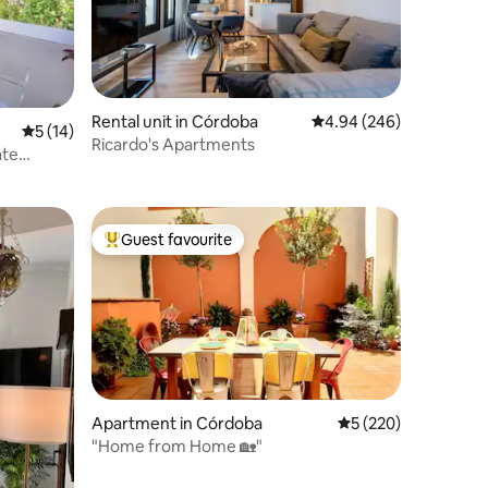
Rental unit in Córdoba
4.94 out of 5 average r
4.94 (246)
5 out of 5 average rating, 14 reviews
5 (14)
Ricardo's Apartments
ate
Guest favourite
Top guest favourite
Apartment in Córdoba
5 out of 5 average r
5 (220)
"Home from Home 🏡"