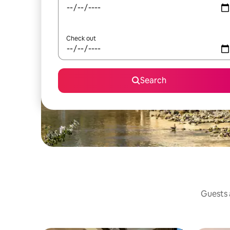
Check out
Search
Guests a