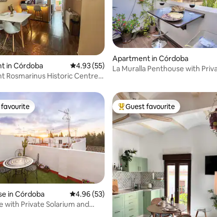
ating, 94 reviews
Apartment in Córdoba
t in Córdoba
4.93 out of 5 average rating, 55 reviews
4.93 (55)
La Muralla Penthouse with Priv
 Rosmarinus Historic Centre.
Terrace
oms.
favourite
Guest favourite
t favourite
Top guest favourite
e in Córdoba
4.96 out of 5 average rating, 53 reviews
4.96 (53)
e with Private Solarium and