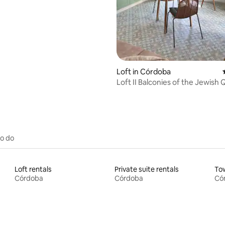
ating, 79 reviews
Loft in Córdoba
Loft II Balconies of the Jewish 
to do
Loft rentals
Private suite rentals
To
Córdoba
Córdoba
Có