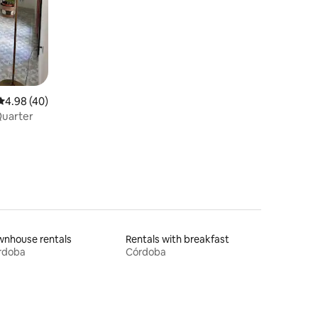
4.98 out of 5 average rating, 40 reviews
4.98 (40)
Quarter
wnhouse rentals
Rentals with breakfast
rdoba
Córdoba