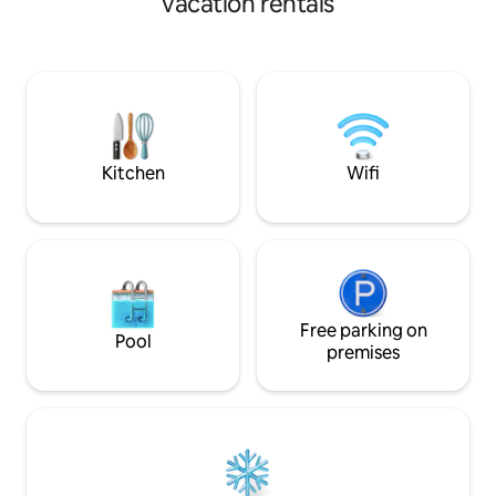
vacation rentals
para pasar unas vacaciones relajantes en
in natural light, it
un lugar mágico y con encanto. El
Enjoy alfresco dini
Savanna Beach es un lugar mágico,
a 5-min drive fro
decorado con mucho encanto y con
or a short walk to 
todo lujo de detalles. Decorado en un
station. Experien
estilo boho, natural y étnico. La
convenience on th
iluminación por la noche es muy
acogedora y romántica y las vistas son
Kitchen
Wifi
increíbles. Las cristaleras del salón se
deslizan una sobre la otra y el balcón
queda completamente abierto al mar. En
la zona de la terraza hay una gran cama
balinesa (180x180), un Jacuzzi
climatizado con iluminación nocturna y
una zona de asientos para poder
relajarte leyendo un libro o tomando un
Free parking on
Pool
cóctel. El apartamento dispone de dos
premises
habitaciones con vistas al mar. Una de
ellas está completamente acristalada
creando así un espacio amplio y
luminoso. Tanto las cristaleras del salón
como las de las dos habitaciones
disponen de estores opacos