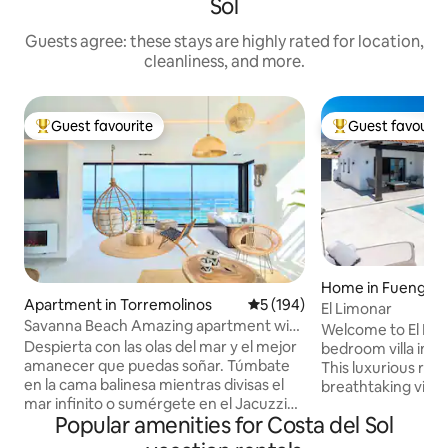
Sol
Guests agree: these stays are highly rated for location,
cleanliness, and more.
Guest favourite
Guest favourit
Top guest favourite
Top guest favouri
Home in Fuengirol
Apartment in Torremolinos
5 out of 5 average rating, 19
5 (194)
El Limonar
Savanna Beach Amazing apartment with
Welcome to El Limo
jacuzzi
Despierta con las olas del mar y el mejor
bedroom villa in T
amanecer que puedas soñar. Túmbate
This luxurious ret
en la cama balinesa mientras divisas el
breathtaking views
mar infinito o sumérgete en el Jacuzzi
sleek, modern inte
Popular amenities for Costa del Sol
climatizado mientras te tomas una copa
suite bedrooms, a
de cava. El Savanna Beach está pensado
kitchen, and spaci