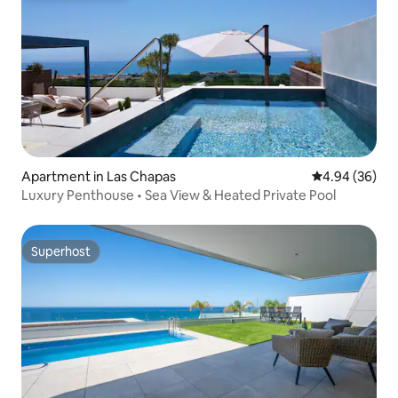
Apartment in Las Chapas
4.94 out of 5 
4.94 (36)
Luxury Penthouse • Sea View & Heated Private Pool
Superhost
Superhost