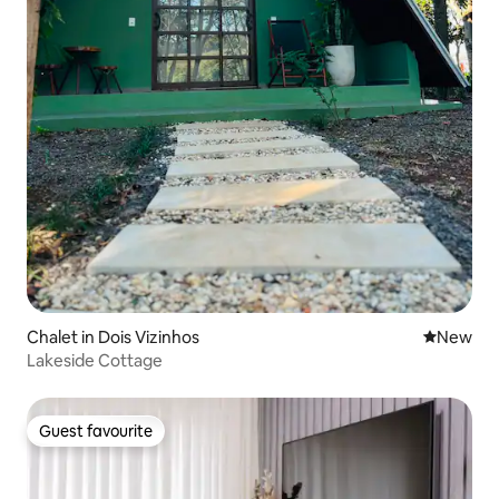
Chalet in Dois Vizinhos
New place
New
Lakeside Cottage
Guest favourite
Guest favourite