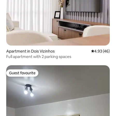
Apartment in Dois Vizinhos
4.93 out of 5 
4.93 (46)
Full apartment with 2 parking spaces
Guest favourite
Guest favourite