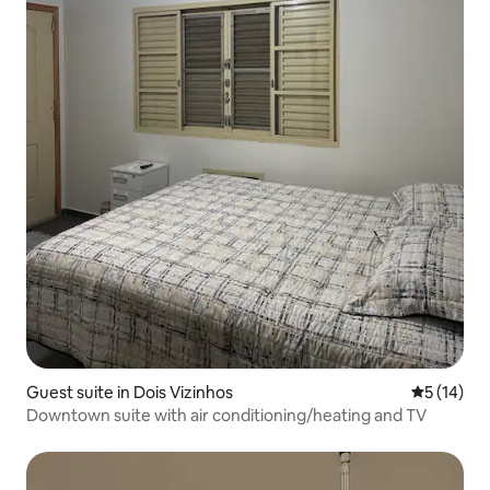
Guest suite in Dois Vizinhos
5 out of 5
5 (14)
Downtown suite with air conditioning/heating and TV