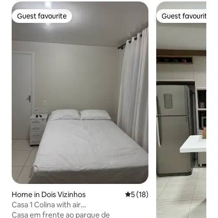
Guest favourite
Guest favourite
Guest favourite
Guest favourite
Home in Dois Vizinhos
5 out of 5 average rating, 1
5 (18)
Casa 1 Colina with air
conditioning/heating and TV
Casa em frente ao parque de