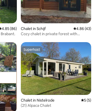
4.85 out of 5 average rating, 86 reviews
4.85 (86)
Chalet in Schijf
4.86 out of 5 average 
4.86 (43)
 Brabant.
Cozy chalet in private forest with
fireplace
Superhost
Superhost
Chalet in Nistelrode
5 out of 5 average
5 (5)
(21) Alpaca Chalet