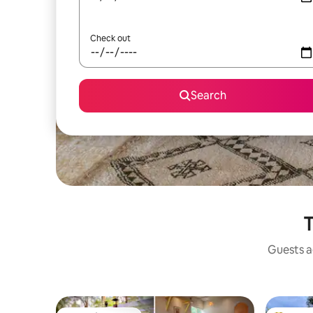
Check out
Search
T
Guests ag