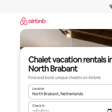
Skip
to
content
Chalet vacation rentals i
North Brabant
Find and book unique chalets on Airbnb
Location
When results are available, navigate with up and
Check in