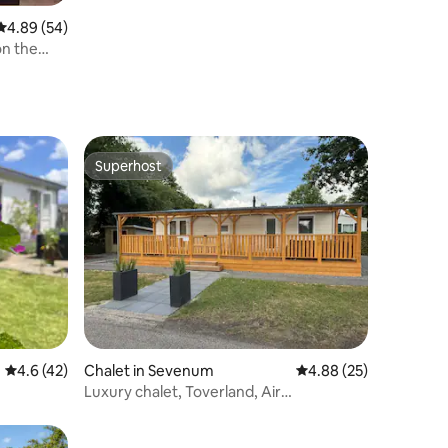
4.89 out of 5 average rating, 54 reviews
4.89 (54)
on the
Superhost
Superhost
4.6 out of 5 average rating, 42 reviews
4.6 (42)
Chalet in Sevenum
4.88 out of 5 average 
4.88 (25)
Luxury chalet, Toverland, Air
conditioning, Spacious Veranda