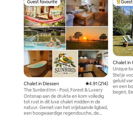
Guest favourite
Guest 
Guest favourite
Top gues
Chalet in
Unique lo
of space i
Stel je v
geluid van
Chalet in Diessen
4.91 out of 5 average r
4.91 (214)
en een bo
The Sunbird Inn - Pool, Forest & Luxery
begint. E
Ontsnap aan de drukte en kom volledig
genieten 
tot rust in dit luxe chalet midden in de
Ideaal vo
natuur. Geniet van het vrijstaande ligbad,
fietsen, 
een hoogwaardige regendouche, de
afstand. 
warmte van de moderne houtkachel en
en fietse
ontspan in de infraroodsauna. Buiten
letterlijk
hoor je alleen fluitende vogels en zie je
omheind t