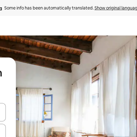
Some info has been automatically translated. 
Show original langua
n
 down arrow keys or explore by touch or swipe gestures.