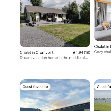
Chalet in 
Cozy chal
Chalet in Cromvoirt
4.94 out of 5 average 
4.94 (18)
Dream vacation home in the middle of
the woods.
Guest favourite
Guest fa
Guest favourite
Guest fa