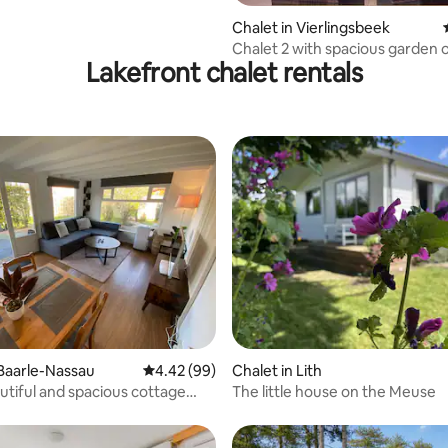
Chalet in Vierlingsbeek
Chalet 2 with spacious garden 
Lakefront chalet rentals
"Pieterpad"
ating, 102 reviews
 Baarle-Nassau
4.42 out of 5 average rating, 99 reviews
4.42 (99)
Chalet in Lith
utiful and spacious cottage
The little house on the Meuse
rivate