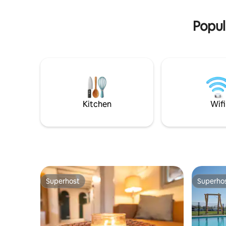
regelmatig eekhoorns voorbij komen.
kampvuurpl
Schommel in de hangmat met een goed
even will
Popul
boek en laad helemaal op. Als gast kun je
bovendien gratis gebruikmaken van de
faciliteiten van het aangrenzende
Summio Parc, inclusief het
buitenzwembad.
Kitchen
Wifi
Superhost
Superho
Superhost
Superho