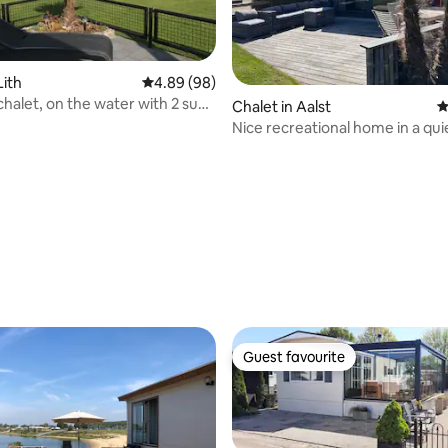
Lith
4.89 out of 5 average rating, 98 reviews
4.89 (98)
chalet, on the water with 2 sups
Chalet in Aalst
4
k
Nice recreational home in a qui
park!
ting, 104 reviews
Guest favourite
Guest favourite