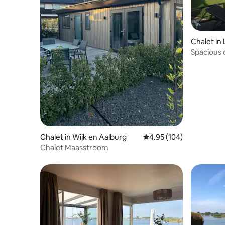
Chalet in 
Spacious 
and kaya
Chalet in Wijk en Aalburg
4.95 out of 5 average ra
4.95 (104)
Chalet Maasstroom