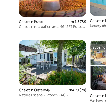
Chalet in 
Chalet in Putte
4.5 out of 5 average 
4.5 (72)
Luxury ch
Chalet in recreation area 4645RT Putte
Netherlands
Superho
Superho
Chalet in Oisterwijk
4.79 out of 5 average 
4.79 (28)
Nature Escape ~ Woods~ AC ~
Chalet in
Hammocks ~ Cosy Garden
Wellness 
tub