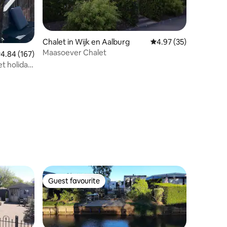
Chalet in Wijk en Aalburg
4.97 out of 5 average 
4.97 (35)
Maasoever Chalet
.84 out of 5 average rating, 167 reviews
4.84 (167)
et holiday
Guest favourite
Guest favourite