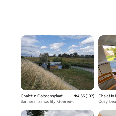
Chalet in Ooltgensplaat
4.56 out of 5 average r
4.56 (102)
Chalet in
Sun, sea, tranquility: Goeree-
Cozy, bea
Overflakkee
entirely p