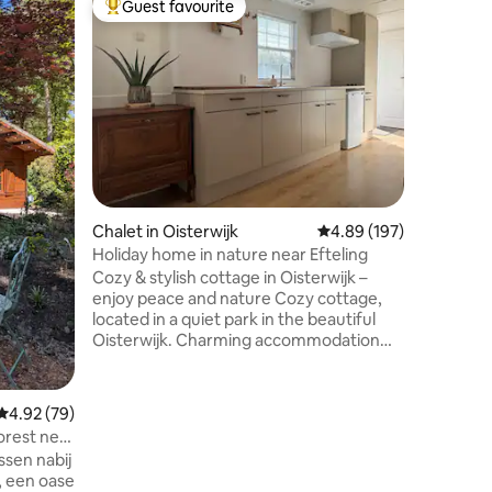
Guest favourite
Guest f
Top guest favourite
Guest f
Chalet w
This cozy
outskirts
from the 
painting
of birds 
a swing b
use the f
the Oiste
Kampina. 
Chalet in Oisterwijk
4.89 out of 5 average r
4.89 (197)
bicycles.
2 towels 
Holiday home in nature near Efteling
tourist t
Cozy & stylish cottage in Oisterwijk –
enjoy peace and nature Cozy cottage,
located in a quiet park in the beautiful
Oisterwijk. Charming accommodation
furnished with care and combines
vintage furniture with natural tones for a
warm and homely atmosphere. Lots of
4.92 out of 5 average rating, 79 reviews
4.92 (79)
light through large windows and a cozy
orest near
dining and sitting area. Private parking,
sen nabij
separate garden, fully equipped kitchen
a, een oase
(combi microwave) and smart TV.