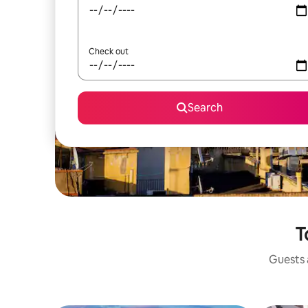
Check out
Search
T
Guests a