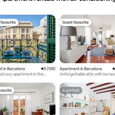
favourite
Guest favourite
t favourite
Guest favourite
ting, 596 reviews
 in Barcelona
5 out of 5 average rating, 109 reviews
5 (109)
Apartment in Barcelona
4
nd cozy apartment in the
Unforgettable attic with terrac
vourite
Superhost
vourite
Superhost