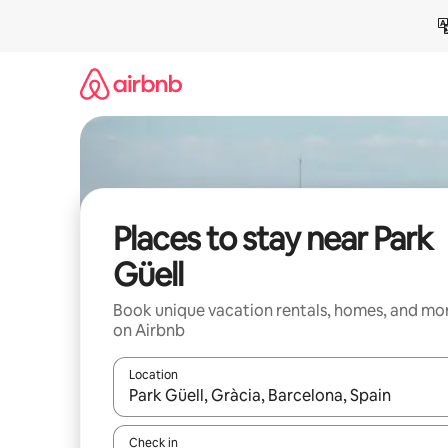
Skip
to
content
Places to stay near Park
Güell
Book unique vacation rentals, homes, and mo
on Airbnb
Location
When results are available, navigate with up and
Check in