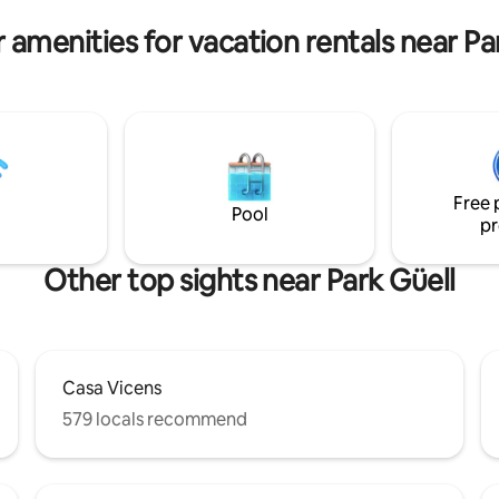
(L3-green/Park Guell/Ramblas )
que todos los huéspedes se ide
y registren su llegada ante las
 amenities for vacation rentals near Pa
autoridades pe
Free 
Pool
pr
Other top sights near Park Güell
Casa Vicens
579 locals recommend