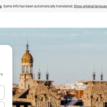
Some info has been automatically translated. 
Show original langua
re
 down arrow keys or explore by touch or swipe gestures.