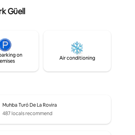
ntifiquen
HUTB009534. Registration:
rk Güell
ESFCTU0000080570004235600000000000000000
0095343. *Please read the house rules
before booking
parking on
Air conditioning
emises
Muhba Turó De La Rovira
487 locals recommend