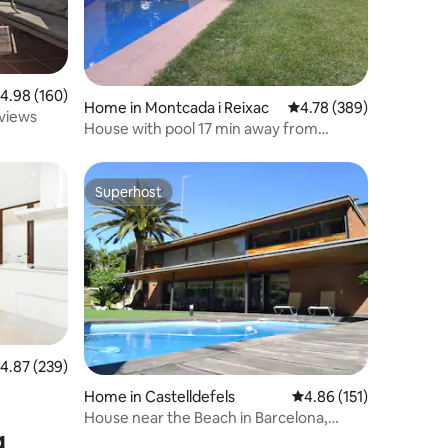
.98 out of 5 average rating, 160 reviews
4.98 (160)
Home in Montcada i Reixac
4.78 out of 5 average r
4.78 (389)
 views
House with pool 17 min away from
Barcelona
Superhost
Superhost
.87 out of 5 average rating, 239 reviews
4.87 (239)
Home in Castelldefels
4.86 out of 5 average r
4.86 (151)
House near the Beach in Barcelona,
g
Castelldefels