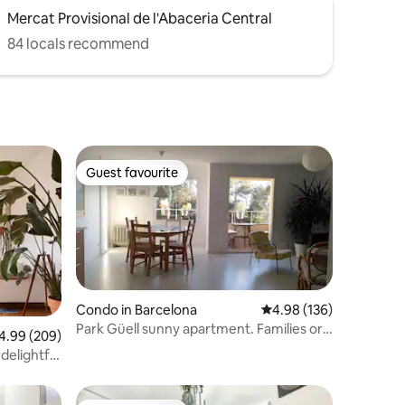
Mercat Provisional de l'Abaceria Central
84 locals recommend
Guest favourite
Guest favourite
Condo in Barcelona
4.98 out of 5 average r
4.98 (136)
Park Güell sunny apartment. Families or
99 out of 5 average rating, 209 reviews
4.99 (209)
over 30y
elightful