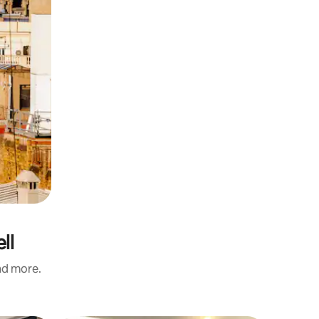
ll
and more.