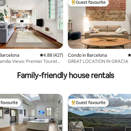
st
Guest favourite
st
Top guest favourite
ting, 538 reviews
Barcelona
4.88 out of 5 average rating, 427 reviews
4.88 (427)
Condo in Barcelona
4
amilia Views: Premier Tourist
GREAT LOCATION IN GRACIA
nt
Family-friendly house rentals
favourite
Guest favourite
t favourite
Top guest favourite