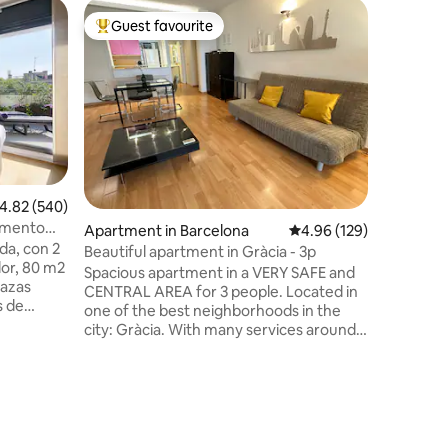
Apartmen
Guest favourite
Guest f
Top guest favourite
Guest f
Casilda'
Boutique
Enjoy a 
the heart
cozy sty
functiona
kitchen, 
comforta
perfect rest. Its prime locati
to easily 
.82 out of 5 average rating, 540 reviews
4.82 (540)
restauran
amento
Apartment in Barcelona
4.96 out of 5 average r
4.96 (129)
just a sh
da, con 2
families, or bu
Beautiful apartment in Gràcia - 3p
dor, 80 m2
011514/
Spacious apartment in a VERY SAFE and
lazas
ESFCTU0
CENTRAL AREA for 3 people. Located in
s de
01151011
one of the best neighborhoods in the
na
city: Gràcia. With many services around:
a en el
bars, restaurants, shops, and
te
supermarkets. Well connected to the
s toallas,
subway and buses. Close to Park Güell.
 también
With air conditioning, parquet and
ebé. Los
natural light. Comfortable bed, equipped
gatorio
kitchen and large bathroom. License: