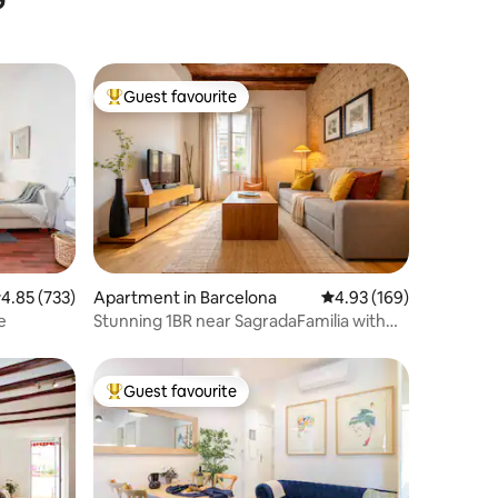
Guest favourite
Top guest favourite
.85 out of 5 average rating, 733 reviews
4.85 (733)
Apartment in Barcelona
4.93 out of 5 average r
4.93 (169)
e
Stunning 1BR near SagradaFamilia with
smallbalcony
Guest favourite
Top guest favourite