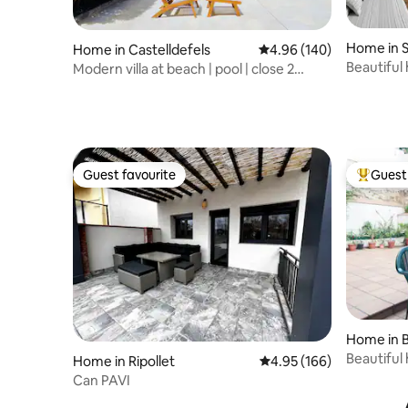
Home in S
Home in Castelldefels
4.96 out of 5 average ra
4.96 (140)
ès
Beautiful
Modern villa at beach | pool | close 2
con jardín
Barcelona
Guest favourite
Guest 
Guest favourite
Top gues
Home in 
Beautiful
Home in Ripollet
4.95 out of 5 average ra
4.95 (166)
Can PAVI