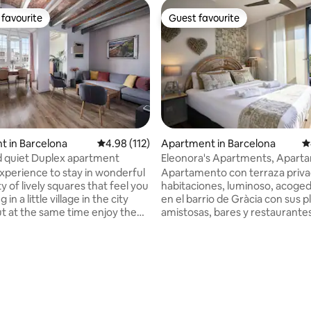
favourite
Guest favourite
t favourite
Guest favourite
 in Barcelona
4.98 out of 5 average rating, 112 reviews
4.98 (112)
Apartment in Barcelona
4
d quiet Duplex apartment
Eleonora's Apartments, Apart
familiar 1
experience to stay in wonderful
Apartamento con terraza priva
y of lively squares that feel you
habitaciones, luminoso, acoge
g in a little village in the city
en el barrio de Gràcia con sus p
amistosas, bares y restaurante
f the rooms, avoiding the noise
moda. Una habitación doble, u
e. Perfect for families
habitación individual y sofá cam
ers seeking their own privacy
salón, cómoda cocina totalmen
ting, 464 reviews
ng common spaces. Safe and
equipada. ¡Sol todo el día! Damo
ghborhood, We live and we love
sábanas y mantas. Disponemos
de cuna, trona y bañera para b
Casa Batllo) and 3 min from the
perros son bienvenidos. Es obli