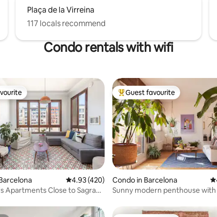
Plaça de la Virreina
117 locals recommend
Condo rentals with wifi
vourite
Guest favourite
vourite
Top guest favourite
ting, 437 reviews
Barcelona
4.93 out of 5 average rating, 420 reviews
4.93 (420)
Condo in Barcelona
4.
's Apartments Close to Sagrada
Sunny modern penthouse with d
terrace