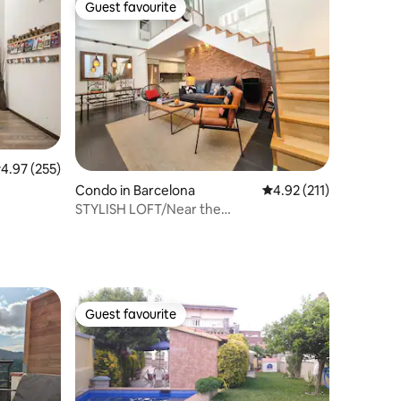
Guest favourite
Guest favourite
.97 out of 5 average rating, 255 reviews
4.97 (255)
Condo in Barcelona
4.92 out of 5 average r
4.92 (211)
STYLISH LOFT/Near the
Beach/FastWifi/AC/SMARTTV
Guest favourite
Guest favourite