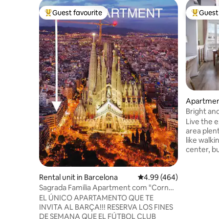
Guest favourite
Guest 
Top guest favourite
Top gues
Apartment
Bright an
Live the 
area plent
like walkin
center, but at the same time enjoy the
silence o
of cars or street lif
or travell
Rental unit in Barcelona
4.99 out of 5 average ra
4.99 (464)
while shari
Sagrada Familia Apartment com "Corner
quiet nei
Flat"
EL ÚNICO APARTAMENTO QUE TE
it! 10 min walking from Paseo de Gracia
INVITA AL BARÇA!!! RESERVA LOS FINES
(Pedrera/
DE SEMANA QUE EL FÚTBOL CLUB