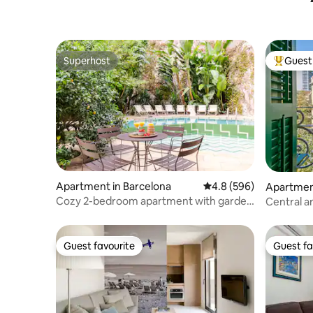
Superhost
Guest 
Superhost
Top gues
Apartment in Barcelona
4.8 out of 5 average ra
4.8 (596)
Apartment
Cozy 2-bedroom apartment with garden
Central a
and pool
Eixample
Guest favourite
Guest fa
Guest favourite
Guest fa