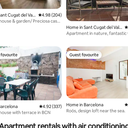
ant Cugat del Vall
4.98 out of 5 average rating, 204 reviews
4.98 (204)
ting, 140 reviews
 house & garden/ Preciosa casa
Home in Sant Cugat del Vall
4
ès
Apartment in nature, fantastic
favourite
Guest favourite
t favourite
Guest favourite
Home in Barcelona
4
Barcelona
4.92 out of 5 average rating, 337 reviews
4.92 (337)
Roós, design loft near the sea.
 house with terrace in BCN
ting, 166 reviews
Apartment rentals with air conditionin