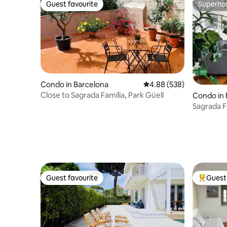
Guest favourite
Superho
Guest favourite
Superho
Condo in Barcelona
4.88 out of 5 average ra
4.88 (538)
Close to Sagrada Familia, Park Güell
Condo in 
Sagrada F
Apartme
Guest favourite
Guest 
Guest favourite
Top gues