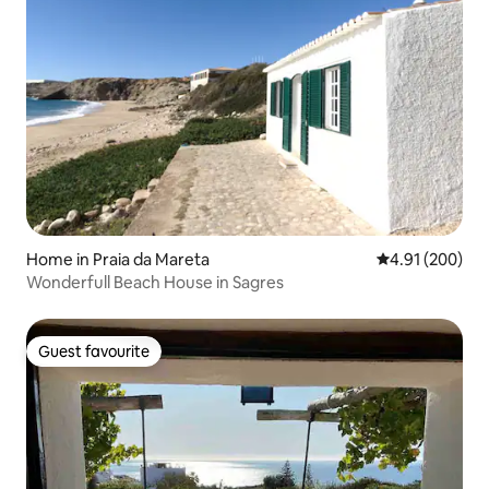
Home in Praia da Mareta
4.91 out of 5 a
4.91 (200)
Wonderfull Beach House in Sagres
Guest favourite
Guest favourite