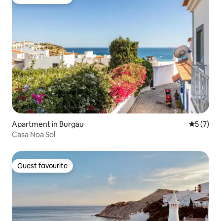
Guest favourite
Apartment in Burgau
5 out of 
5 (7)
Casa Noa Sol
Guest favourite
Guest favourite