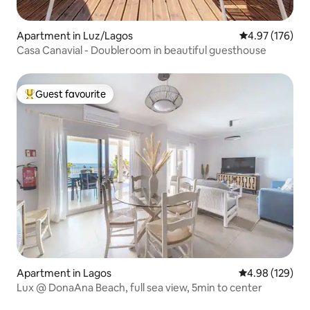
Apartment in Luz/Lagos
4.97 out of 5 a
4.97 (176)
Casa Canavial - Doubleroom in beautiful guesthouse
Guest favourite
Top guest favourite
Apartment in Lagos
4.98 out of 5 a
4.98 (129)
Lux @ DonaAna Beach, full sea view, 5min to center