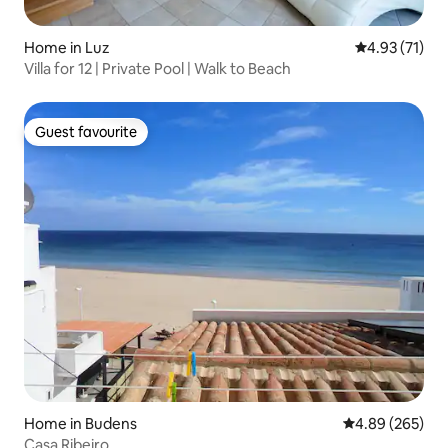
Home in Luz
4.93 out of 5
4.93 (71)
Villa for 12 | Private Pool | Walk to Beach
Guest favourite
Guest favourite
Home in Budens
4.89 out of 5 a
4.89 (265)
Casa Ribeiro