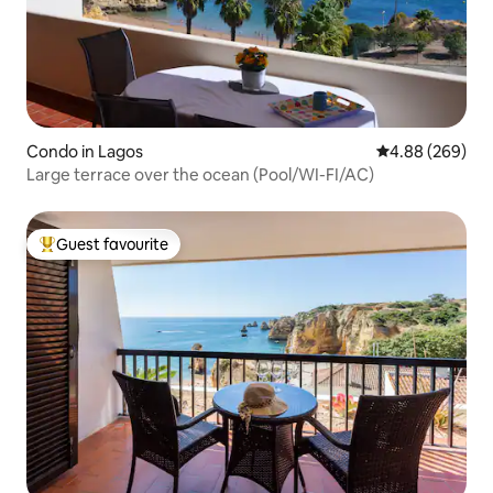
Condo in Lagos
4.88 out of 5 a
4.88 (269)
Large terrace over the ocean (Pool/WI-FI/AC)
Guest favourite
Top guest favourite