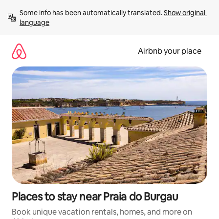
Skip
Some info has been automatically translated. 
Show original 
to
language
content
Airbnb your place
Places to stay near Praia do Burgau
Book unique vacation rentals, homes, and more on