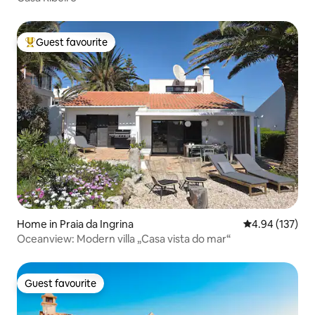
Guest favourite
Top guest favourite
Home in Praia da Ingrina
4.94 out of 5 a
4.94 (137)
Oceanview: Modern villa „Casa vista do mar“
Guest favourite
Guest favourite