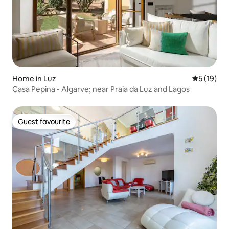
Home in Luz
5 out of 5
5 (19)
Casa Pepina - Algarve; near Praia da Luz and Lagos
Guest favourite
Guest favourite