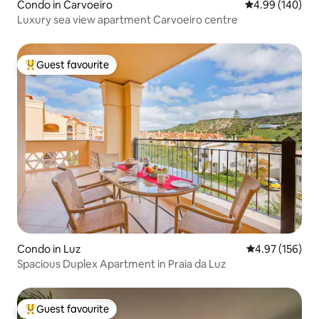
Condo in Carvoeiro
4.99 out of 5 a
4.99 (140)
Luxury sea view apartment Carvoeiro centre
Guest favourite
Top guest favourite
Condo in Luz
4.97 out of 5 a
4.97 (156)
Spacious Duplex Apartment in Praia da Luz
Guest favourite
Top guest favourite