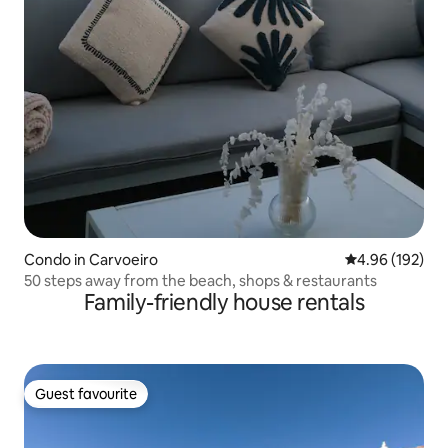
Condo in Carvoeiro
4.96 out of 5 a
4.96 (192)
50 steps away from the beach, shops & restaurants
Family-friendly house rentals
Guest favourite
Guest favourite