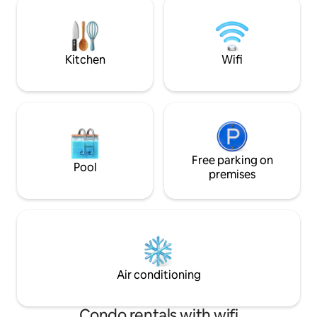
mit hochwertigen Steinarbeiten
vibrant nearby tow
ansprechend gestaltet ist. Ein kleiner
all activities and 
dekorativer Pool (nicht zum
Algarve is known f
Schwimmen) rundet das behagliche
Kitchen
Wifi
Ambiente ab. Mit einem Buch in der
Hand und den Füßen im kalten
Wasserbecken lässt es sich hier an
heißen Sommertagen herrlich
entspannen und in aller Ruhe Kraft
tanken. Das Bad mit Doppeldusche und
Dusch-WC befindet sich im Erdgeschoss
des Hauses. Die beiden offenen
Free parking on
Pool
Schlafräume im Obergeschoss sind
premises
ausgestattet mit jeweils einem
Queensize-Bett unter der gemütlichen
Dachschräge. Jeder Schlafraum hat
direkten Zugang zur Sonnenterasse mit
Loungemöbeln. Herrliche Nachtruhe,
man hört den Wind in den Palmen und
entfernt die Brandung. Die Gäste haben
Air conditioning
Zugang zu allen Bereichen, da sie das
gesamte Haus mieten. Für alle Fragen
sind wir erreichbar (Mail und Telefon)
Condo rentals with wifi