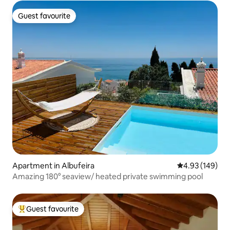
Guest favourite
Guest favourite
Apartment in Albufeira
4.93 out of 5 a
4.93 (149)
Amazing 180° seaview/ heated private swimming pool
Guest favourite
Top guest favourite