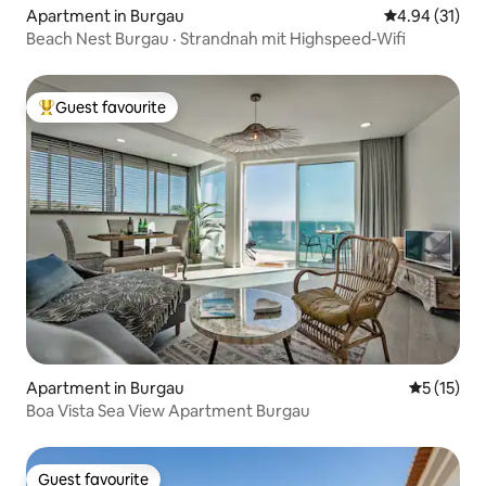
Apartment in Burgau
4.94 out of 5
4.94 (31)
Beach Nest Burgau · Strandnah mit Highspeed-Wifi
Guest favourite
Top guest favourite
Apartment in Burgau
5 out of 5
5 (15)
Boa Vista Sea View Apartment Burgau
Guest favourite