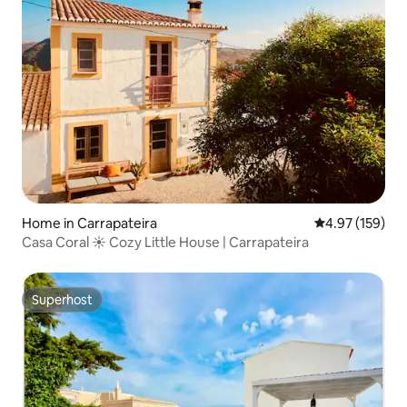
Home in Carrapateira
4.97 out of 5 a
4.97 (159)
Casa Coral ☀ Cozy Little House | Carrapateira
Superhost
Superhost