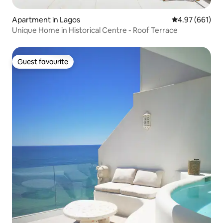
Apartment in Lagos
4.97 out of 5 a
4.97 (661)
Unique Home in Historical Centre - Roof Terrace
Guest favourite
Guest favourite