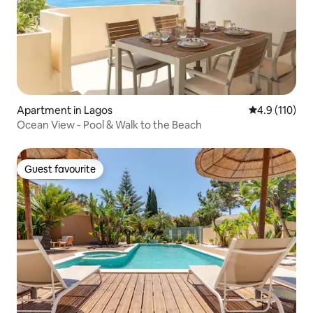
Apartment in Lagos
4.9 out of 5 
4.9 (110)
Ocean View - Pool & Walk to the Beach
Guest favourite
Guest favourite