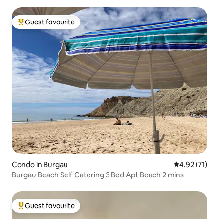
Guest favourite
Top guest favourite
Condo in Burgau
4.92 out of 5
4.92 (71)
Burgau Beach Self Catering 3 Bed Apt Beach 2 mins
Guest favourite
Top guest favourite