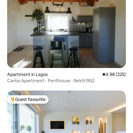
Apartment in Lagos
4.98 out of 5 a
4.98 (225)
Carlos Apartment - Penthouse - Belch1952
Guest favourite
Top guest favourite