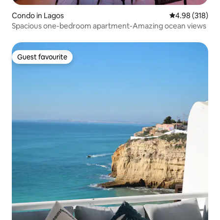
Condo in Lagos
4.98 out of 5 a
4.98 (318)
Spacious one-bedroom apartment-Amazing ocean views
Guest favourite
Guest favourite