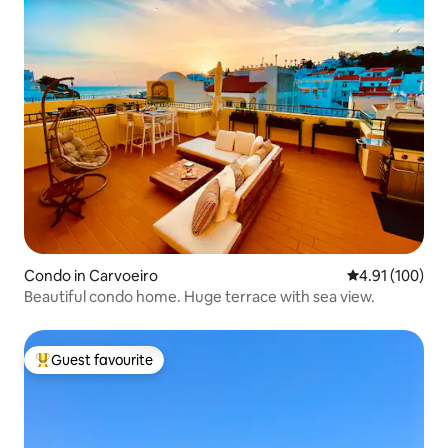
Condo in Carvoeiro
4.91 out of 5 a
4.91 (100)
Beautiful condo home. Huge terrace with sea view.
Guest favourite
Top guest favourite