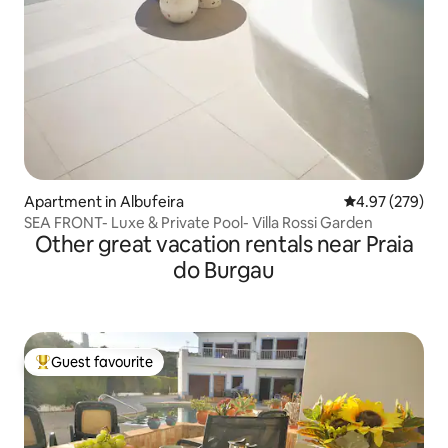
Apartment in Albufeira
4.97 out of 5 a
4.97 (279)
SEA FRONT- Luxe & Private Pool- Villa Rossi Garden
Other great vacation rentals near Praia
do Burgau
Guest favourite
Top guest favourite