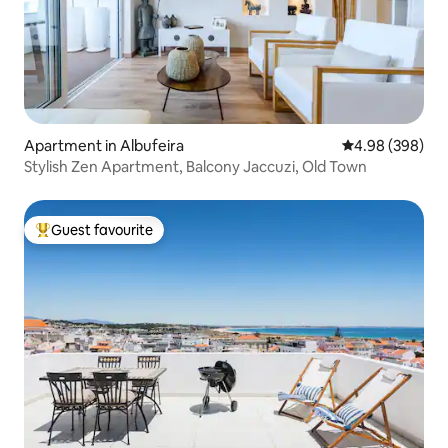
Apartment in Albufeira
4.98 out of 5 a
4.98 (398)
Stylish Zen Apartment, Balcony Jaccuzi, Old Town
Guest favourite
Top guest favourite