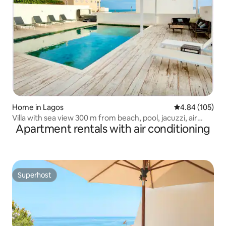
Home in Lagos
4.84 out of 5 a
4.84 (105)
Villa with sea view 300 m from beach, pool, jacuzzi, air
Apartment rentals with air conditioning
cond'
Superhost
Superhost