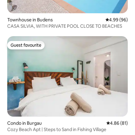
Townhouse in Budens
4.99 out of 5 
4.99 (96)
CASA SILVIA, WITH PRIVATE POOL CLOSE TO BEACHES
Guest favourite
Guest favourite
Condo in Burgau
4.86 out of 5 
4.86 (81)
Cozy Beach Apt | Steps to Sand in Fishing Village