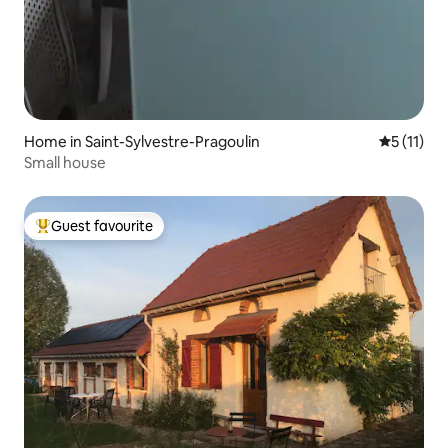
Home in Saint-Sylvestre-Pragoulin
5 out of 5
5 (11)
Small house
Guest favourite
Top guest favourite