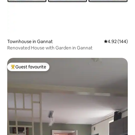
Townhouse in Gannat
4.92 out of 5 a
4.92 (144)
Renovated House with Garden in Gannat
Guest favourite
Top guest favourite