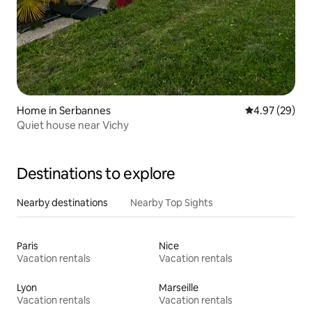
Home in Serbannes
4.97 out of 5 
4.97 (29)
Quiet house near Vichy
Destinations to explore
Nearby destinations
Nearby Top Sights
Paris
Nice
Vacation rentals
Vacation rentals
Lyon
Marseille
Vacation rentals
Vacation rentals