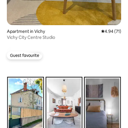
Apartment in Vichy
4.94 out of 5
4.94 (71)
Vichy City Centre Studio
Guest favourite
Guest favourite