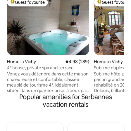
Guest favourite
Guest favourit
Top guest favourite
Top guest favouri
Home in Vichy
4.98 out of 5 average rating, 28
4.98 (289)
Home in Vichy
4* house, private spa and terrace
Venez vous détendre dans cette maison
Sublime hôtel part
chaleureuse et confortable, classée
par un grand arch
meublé de tourisme 4*, idéalement
réhabilité en 202
située dans un quartier prisé, à deux pas
Delouis, brillant a
Popular amenities for Serbannes
du plan d'eau et de ses berges
Cette vieille dame a
aménagées, à 5 mn de marche des
ans de travaux po
vacation rentals
thermes et du "grand marché", à 5 mn
ses lettres de nobl
de la brasserie Bocuse et à 8 mn du
de conserver les 
cœur de ville. Agréable cour terrasse
le cachet unique qu
ombragée où vous pourrez prendre vos
Préparez vous pou
repas. Stationnement gratuit et
temps chez cette v