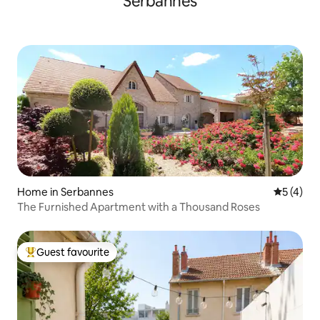
Serbannes
Home in Serbannes
5 out of 
5 (4)
The Furnished Apartment with a Thousand Roses
Guest favourite
Top guest favourite