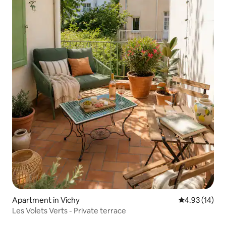
Apartment in Vichy
4.93 out of 5
4.93 (14)
Les Volets Verts - Private terrace