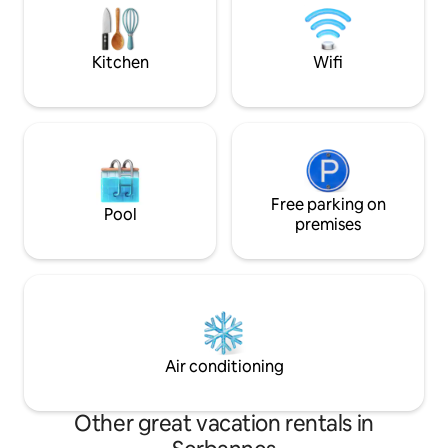
relativement aisé dans le quartier. Tous
mérite toute votre
commerces à moins de 5 mn de marche.
afin qu'elle puiss
Animaux acceptés sur demande.
Kitchen
Wifi
Free parking on
Pool
premises
Air conditioning
Other great vacation rentals in