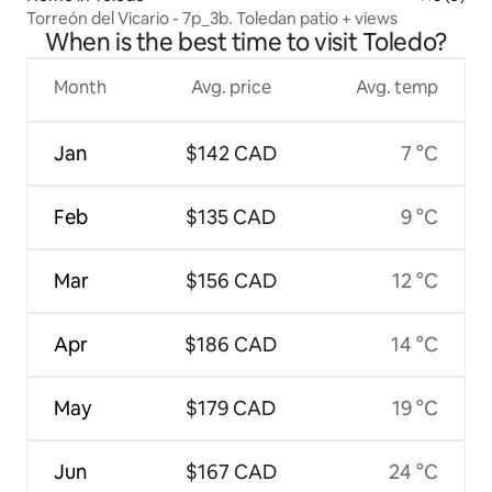
Torreón del Vicario - 7p_3b. Toledan patio + views
When is the best time to visit Toledo?
Month
Avg. price
Avg. temp
Jan
$142 CAD
7 °C
Feb
$135 CAD
9 °C
Mar
$156 CAD
12 °C
Apr
$186 CAD
14 °C
May
$179 CAD
19 °C
Jun
$167 CAD
24 °C