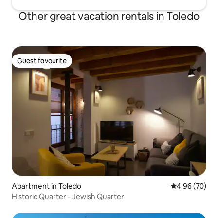
Other great vacation rentals in Toledo
Guest favourite
Guest favourite
Apartment in Toledo
4.96 out of 5 
4.96 (70)
Historic Quarter - Jewish Quarter