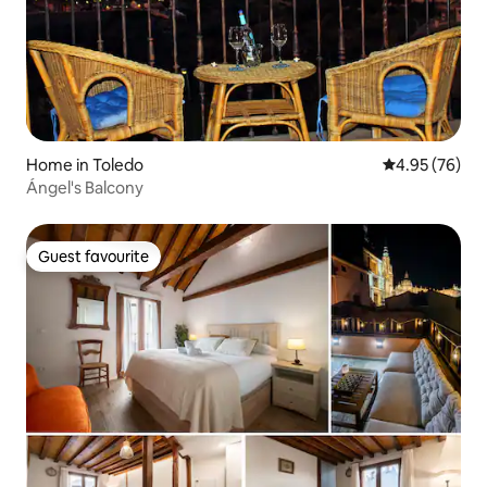
Home in Toledo
4.95 out of 5 
4.95 (76)
Ángel's Balcony
Guest favourite
Guest favourite