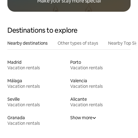
Make your stay more special
Destinations to explore
Nearby destinations
Other types of stays
Nearby Top Si
Madrid
Porto
Vacation rentals
Vacation rentals
Málaga
Valencia
Vacation rentals
Vacation rentals
Seville
Alicante
Vacation rentals
Vacation rentals
Granada
Show more
Vacation rentals