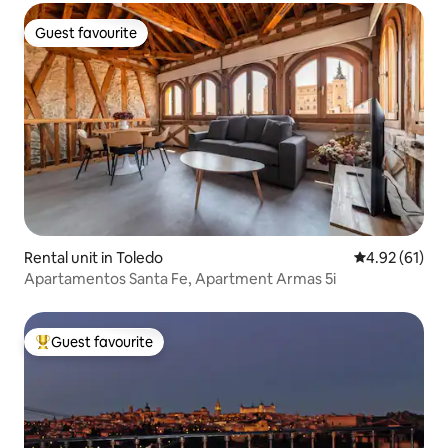
Guest favourite
Guest favourite
Rental unit in Toledo
4.92 out of 5
4.92 (61)
Apartamentos Santa Fe, Apartment Armas 5i
Guest favourite
Top guest favourite