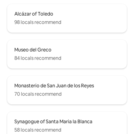
equipado pensando en el viajero y en la
necesidad de descansar después de una
jornada de mucho ajetreo. Posibilidad de
Alcázar of Toledo
recogerles desde el punto de llegada a la
98 locals recommend
ciudad hasta el apartamento y a la salida
igual. Servicio gratuito.
Museo del Greco
84 locals recommend
Monasterio de San Juan de los Reyes
70 locals recommend
Synagogue of Santa Maria la Blanca
58 locals recommend