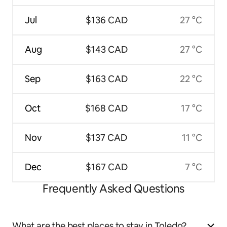
Jul
$136 CAD
27 °C
Aug
$143 CAD
27 °C
Sep
$163 CAD
22 °C
Oct
$168 CAD
17 °C
Nov
$137 CAD
11 °C
Dec
$167 CAD
7 °C
Frequently Asked Questions
What are the best places to stay in Toledo?