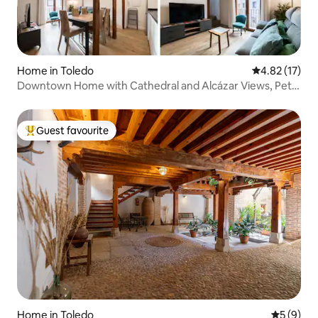
Home in Toledo
4.82 out of 5
4.82 (17)
Downtown Home with Cathedral and Alcázar Views, Pet-
Friendly
Guest favourite
Top guest favourite
Home in Toledo
5 out of 
5 (9)