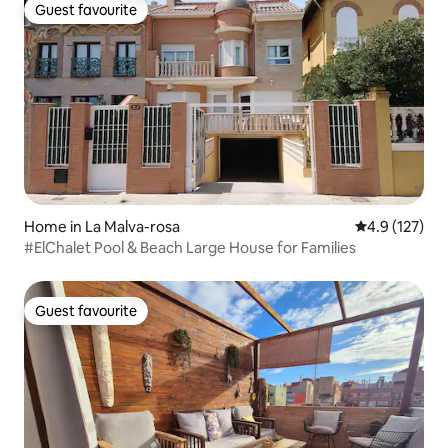
Guest favourite
Guest favourite
Home in La Malva-rosa
4.9 out of 5 
4.9 (127)
#ElChalet Pool & Beach Large House for Families
Guest favourite
Guest favourite