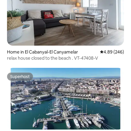
Home in El Cabanyal-El Canyamelar
4.89 out of 5 a
4.89 (246)
relax house closed to the beach . VT-47408-V
Superhost
Superhost