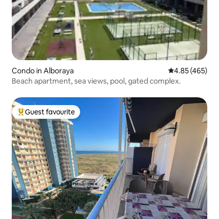
Condo in Alboraya
4.85 out of 5 a
4.85 (465)
Beach apartment, sea views, pool, gated complex.
Guest favourite
Top guest favourite