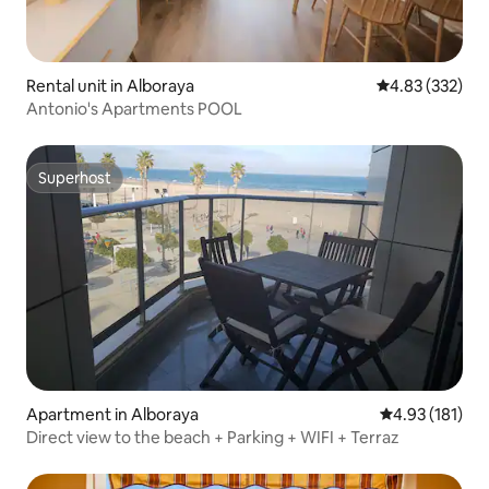
Rental unit in Alboraya
4.83 out of 5 a
4.83 (332)
Antonio's Apartments POOL
Superhost
Superhost
Apartment in Alboraya
4.93 out of 5 
4.93 (181)
Direct view to the beach + Parking + WIFI + Terraz