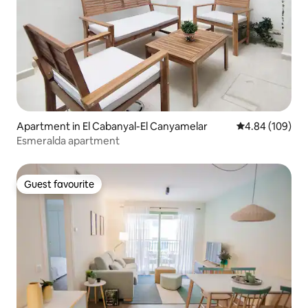
Apartment in El Cabanyal-El Canyamelar
4.84 out of 5 a
4.84 (109)
Esmeralda apartment
Guest favourite
Guest favourite