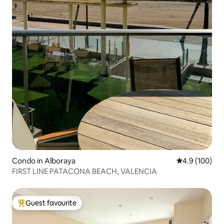
Condo in Alboraya
4.9 out of 5 a
4.9 (100)
FIRST LINE PATACONA BEACH, VALENCIA
Guest favourite
Top guest favourite