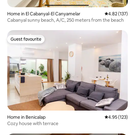
Home in El Cabanyal-El Canyamelar
4.82 out of 5 a
4.82 (137)
Cabanyal sunny beach, A/C, 250 meters from the beach
Guest favourite
Guest favourite
Home in Benicalap
4.95 out of 5 a
4.95 (123)
Cozy house with terrace