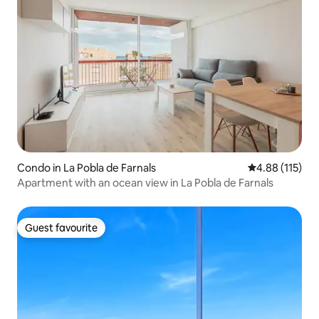
Condo in La Pobla de Farnals
4.88 out of 5 
4.88 (115)
Apartment with an ocean view in La Pobla de Farnals
Guest favourite
Guest favourite