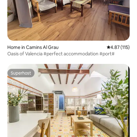
Home in Camins Al Grau
4.87 out of 5 
4.87 (115)
Oasis of Valencia #perfect accommodation #port#
Superhost
Superhost