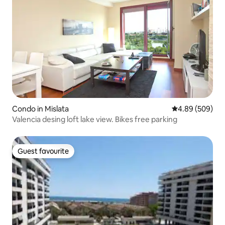
Condo in Mislata
4.89 out of 5 a
4.89 (509)
Valencia desing loft lake view. Bikes free parking
Guest favourite
Guest favourite