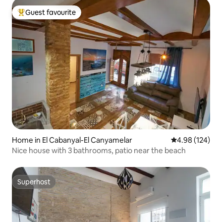
Guest favourite
Top guest favourite
Home in El Cabanyal-El Canyamelar
4.98 out of 5 a
4.98 (124)
Nice house with 3 bathrooms, patio near the beach
Superhost
Superhost