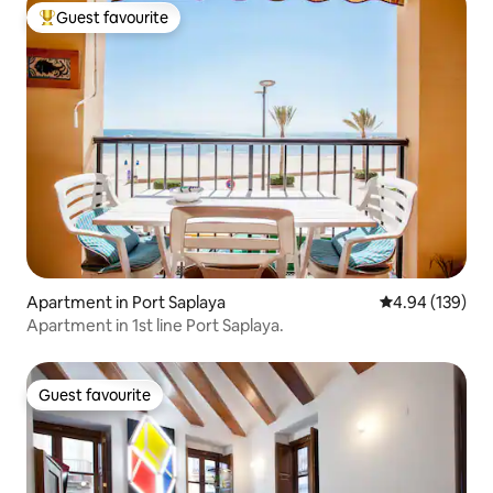
Guest favourite
Top guest favourite
Apartment in Port Saplaya
4.94 out of 5 a
4.94 (139)
Apartment in 1st line Port Saplaya.
Guest favourite
Guest favourite