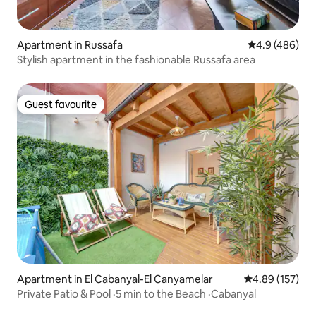
Apartment in Russafa
4.9 out of 5 a
4.9 (486)
Stylish apartment in the fashionable Russafa area
Guest favourite
Guest favourite
Apartment in El Cabanyal-El Canyamelar
4.89 out of 5 a
4.89 (157)
Private Patio & Pool ·5 min to the Beach ·Cabanyal