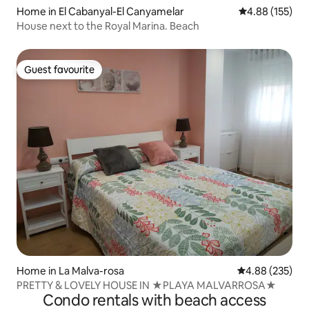
Home in El Cabanyal-El Canyamelar
4.88 out of 5 a
4.88 (155)
House next to the Royal Marina. Beach
Guest favourite
Guest favourite
Home in La Malva-rosa
4.88 out of 5 a
4.88 (235)
PRETTY & LOVELY HOUSE IN ★PLAYA MALVARROSA★
Condo rentals with beach access