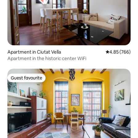
Apartment in Ciutat Vella
4.85 out of 5 a
4.85 (766)
Apartment in the historic center WiFi
Guest favourite
Guest favourite