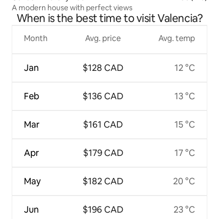
A modern house with perfect views
When is the best time to visit Valencia?
Month
Avg. price
Avg. temp
Jan
$128 CAD
12 °C
Feb
$136 CAD
13 °C
Mar
$161 CAD
15 °C
Apr
$179 CAD
17 °C
May
$182 CAD
20 °C
Jun
$196 CAD
23 °C