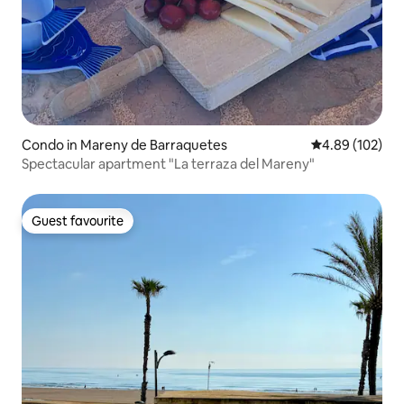
Condo in Mareny de Barraquetes
4.89 out of 5 a
4.89 (102)
Spectacular apartment "La terraza del Mareny"
Guest favourite
Guest favourite