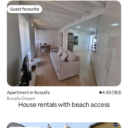
Guest favourite
Guest favourite
Apartment in Russafa
4.93 out of 5 a
4.93 (183)
Ruzafa Dream
House rentals with beach access