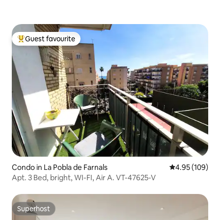
Guest favourite
Top guest favourite
Condo in La Pobla de Farnals
4.95 out of 5 a
4.95 (109)
Apt. 3 Bed, bright, WI-FI, Air A. VT-47625-V
Superhost
Superhost