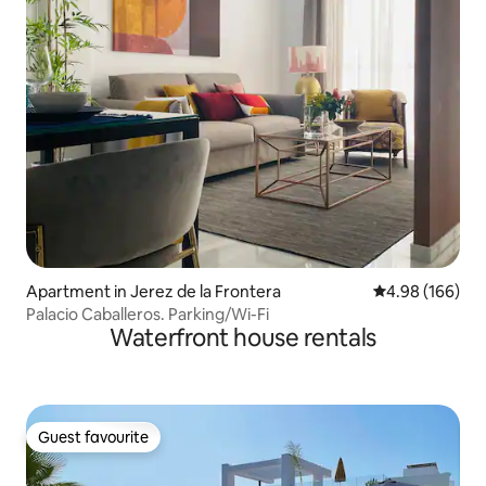
Apartment in Jerez de la Frontera
4.98 out of 5 a
4.98 (166)
Palacio Caballeros. Parking/Wi-Fi
Waterfront house rentals
Guest favourite
Guest favourite