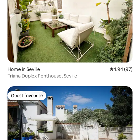
Home in Seville
4.94 out of 5 
4.94 (97)
Triana Duplex Penthouse, Seville
Guest favourite
Guest favourite