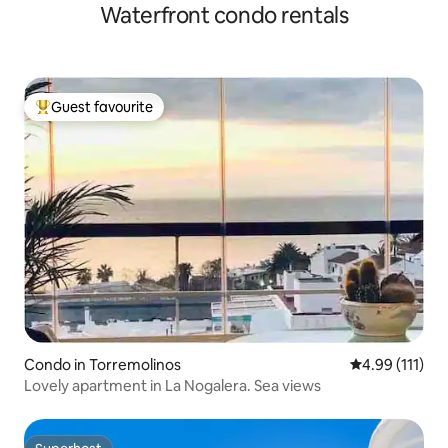
Waterfront condo rentals
Guest favourite
Top guest favourite
Condo in Torremolinos
4.99 out of 5 
4.99 (111)
Lovely apartment in La Nogalera. Sea views