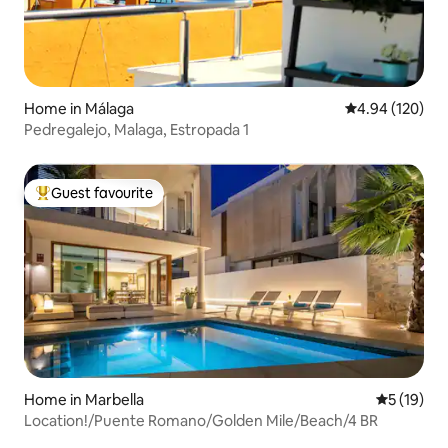
Home in Málaga
4.94 out of 5 a
4.94 (120)
Pedregalejo, Malaga, Estropada 1
Guest favourite
Top guest favourite
Home in Marbella
5 out of 5
5 (19)
Location!/Puente Romano/Golden Mile/Beach/4 BR