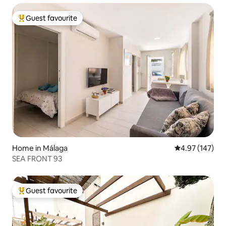
Guest favourite
Top guest favourite
Home in Málaga
4.97 out of 5 a
4.97 (147)
SEA FRONT 93
Guest favourite
Top guest favourite