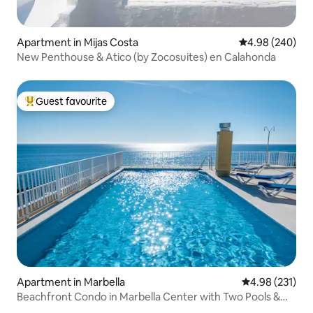
Apartment in Mijas Costa
4.98 out of 5 a
4.98 (240)
New Penthouse & Atico (by Zocosuites) en Calahonda
Guest favourite
Top guest favourite
Apartment in Marbella
4.98 out of 5 a
4.98 (231)
Beachfront Condo in Marbella Center with Two Pools &
Parking