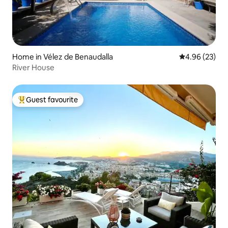
Home in Vélez de Benaudalla
4.96 out of 5 
4.96 (23)
River House
Guest favourite
Top guest favourite