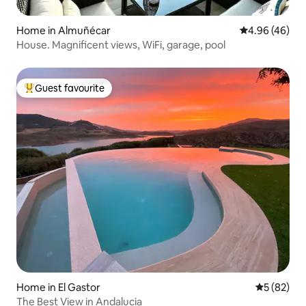
Home in Almuñécar
4.96 out of 5 
4.96 (46)
House. Magnificent views, WiFi, garage, pool
Guest favourite
Top guest favourite
Home in El Gastor
5 out of 5
5 (82)
The Best View in Andalucia