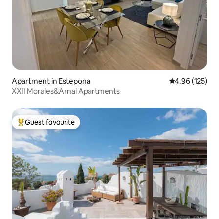
Apartment in Estepona
4.96 out of 5 a
4.96 (125)
XXII Morales&Arnal Apartments
Guest favourite
Top guest favourite