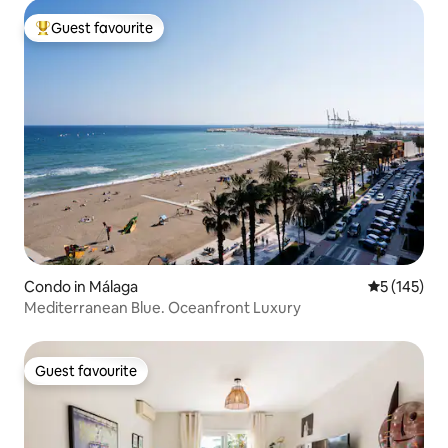
Guest favourite
Top guest favourite
Condo in Málaga
5 out of 5 
5 (145)
Mediterranean Blue. Oceanfront Luxury
Guest favourite
Guest favourite