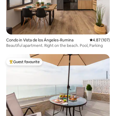
Condo in Vista de los Ángeles-Rumina
4.87 out of 5 a
4.87 (107)
Beautiful apartment. Right on the beach. Pool, Parking
Guest favourite
Top guest favourite