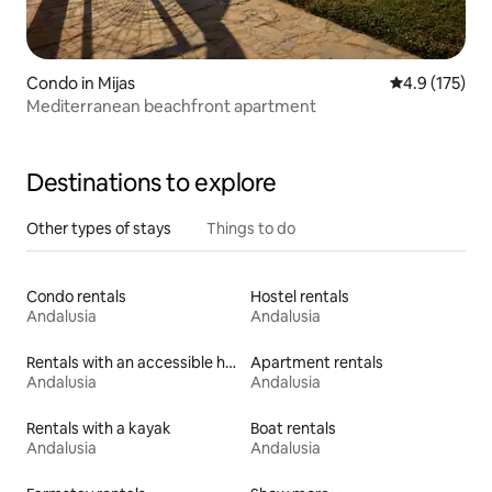
Condo in Mijas
4.9 out of 5 
4.9 (175)
Mediterranean beachfront apartment
Destinations to explore
Other types of stays
Things to do
Condo rentals
Hostel rentals
Andalusia
Andalusia
Rentals with an accessible height bed
Apartment rentals
Andalusia
Andalusia
Rentals with a kayak
Boat rentals
Andalusia
Andalusia