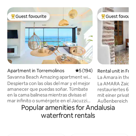
Guest favourite
Guest favourit
Top guest favourite
Top guest favouri
Apartment in Torremolinos
5 out of 5 average rating, 19
5 (194)
Rental unit in Frigi
Savanna Beach Amazing apartment with
La Amara in the old
jacuzzi
Zaid a...
Despierta con las olas del mar y el mejor
La AMARA Zaid is
amanecer que puedas soñar. Túmbate
restauriertes 69
en la cama balinesa mientras divisas el
mit einer privaten
mar infinito o sumérgete en el Jacuzzi
Außenbereich biete
Popular amenities for Andalusia
climatizado mientras te tomas una copa
Meer und die Lands
de cava. El Savanna Beach está pensado
mit ihren zahlrei
waterfront rentals
para pasar unas vacaciones relajantes en
und Obstbäumen. Die private Terrass
un lugar mágico y con encanto. El
bietet nicht nur e
Savanna Beach es un lugar mágico,
sondern auch Rau
decorado con mucho encanto y con
Momente. Im Inn