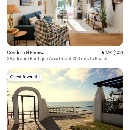
Condo in El Paraíso
4.91 out of 5 
4.91 (102)
2 Bedroom Boutique Apartment 200 mts to Beach
Guest favourite
Guest favourite