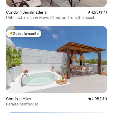
Condo in Benalmádena
4.93 out of 5 
4.93 (114)
Unbeatable ocean views 20 meters from the beach
Guest favourite
Top guest favourite
Condo in Mijas
4.98 out of 5 
4.98 (111)
Paraiso penthouse