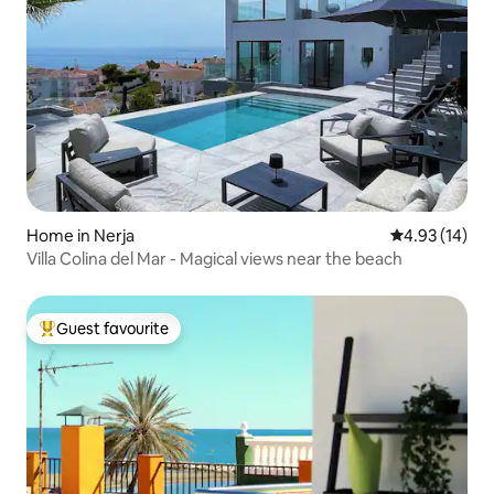
Home in Nerja
4.93 out of 5
4.93 (14)
Villa Colina del Mar - Magical views near the beach
Guest favourite
Top guest favourite