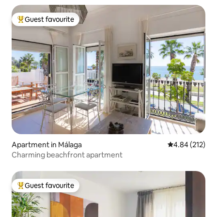
Guest favourite
Top guest favourite
Apartment in Málaga
4.84 out of 5 a
4.84 (212)
Charming beachfront apartment
Guest favourite
Top guest favourite