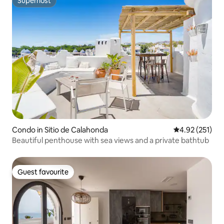
Superhost
Superhost
Condo in Sitio de Calahonda
4.92 out of 5 a
4.92 (251)
Beautiful penthouse with sea views and a private bathtub
Guest favourite
Guest favourite