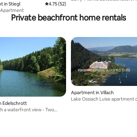
 in Stiegl
4.75 out of 5 average rating, 52 reviews
4.75 (52)
 Apartment
Private beachfront home rentals
Apartment in Villach
Lake Ossiach Luise apartment d
n Edelschrott
the lake
h a waterfront view - Two