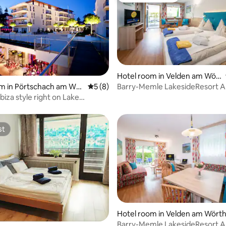
Hotel room in Velden am Wör
thersee
Barry-Memle LakesideResort A
ating, 29 reviews
m in Pörtschach am Wör
5 out of 5 average rating, 8 reviews
5 (8)
Ibiza style right on Lake
ee!
st
st
Hotel room in Velden am Wört
ating, 86 reviews
Barry-Memle LakesideResort A