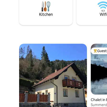
garden hut ("Villa Seen-Sucht"), our
Golfplatz
guests can use everything...so it's more
Dellach be
fun for all of us. A special place!
unserem Haus. Für unser
Kitchen
Wifi
40 % Gre
Guest 
Top gues
Chalet in
Summerdre