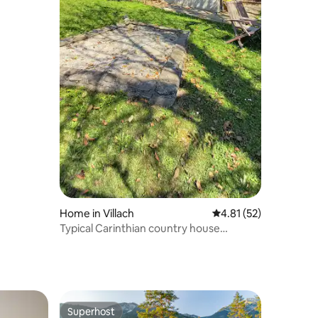
Home in Villach
4.81 out of 5 average 
4.81 (52)
Typical Carinthian country house
romantically located
Superhost
Superhost