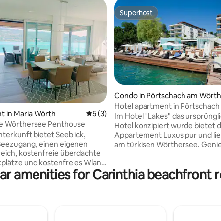
Superhost
Superhost
Condo in Pörtschach am Wörth
see
Hotel apartment in Pörtschach
ating, 68 reviews
 in Maria Wörth
5 out of 5 average rating, 3 reviews
5 (3)
Im Hotel "Lakes" das ursprünglic
e Wörthersee Penthouse
Hotel konzipiert wurde bietet 
terkunft bietet Seeblick,
Appartement Luxus pur und lie
Seezugang, einen eigenen
am türkisen Wörthersee. Genießen Sie
eich, kostenfreie überdachte
atemberaubende Sonnenunte
kplätze und kostenfreies Wlan.
und erstklassigen Komfort. Weitere
ar amenities for Carinthia beachfront r
tement verfügt über eine 40
wichtige Hinweise Zusatzbett 
Sonnenterrasse, 2
Aufpreis, Grundpreis für 2 Per
mer mit Jalousien, ein
Frühstück gegen Aufpreis im H
r, einen Flachbild-Kabel-TV,
Tägliche Reinigung gegen Aufpr
 ausgestattete Küche und ein
vor Ort zu buchbar. Aufenthal
usche und Badewanne. Der
Gemeinde € 4,50,-Nacht und P