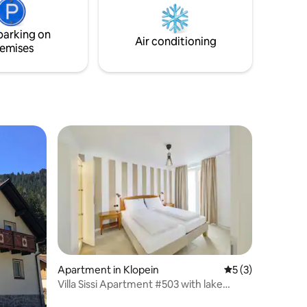
Schlafzimmer im EG . Details siehe
plek om d
on zu
Grundriss bei den Fotos) -
chalet k
Vollausgestattete Küche + Grill - Eigener
gemaakt
parking on
Air conditioning
Bootsanleger
emises
Apartment in Klopein
5 out of 5 average
5 (3)
Villa Sissi Apartment #503 with lake
access