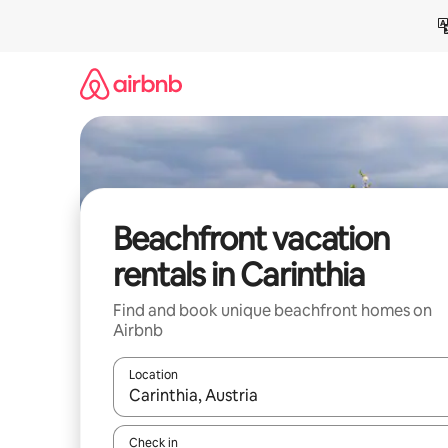
Skip
to
content
Beachfront vacation
rentals in Carinthia
Find and book unique beachfront homes on
Airbnb
Location
When results are available, navigate with up and
Check in