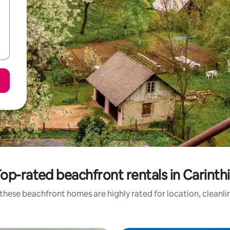
op-rated beachfront rentals in Carinth
these beachfront homes are highly rated for location, cleanli