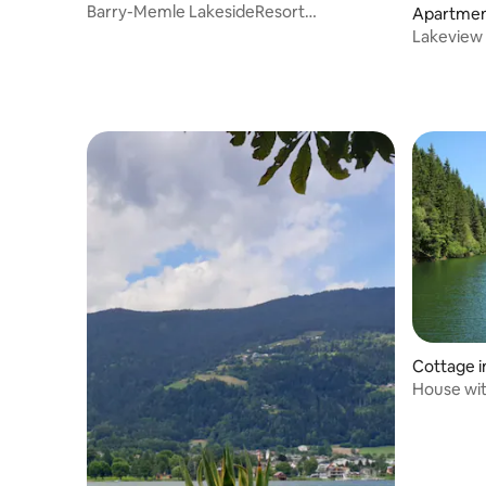
thersee
Barry-Memle LakesideResort
Apartment
RoomApart_1-4
Lakeview
Cottage i
House wit
seasons