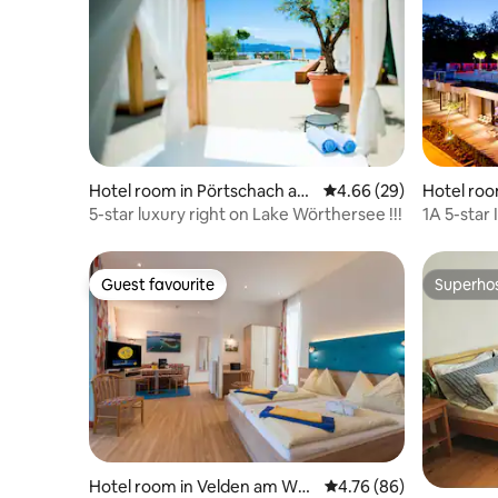
Hotel room in Pörtschach am
4.66 out of 5 average r
4.66 (29)
Hotel roo
Wörthersee
thersee
5-star luxury right on Lake Wörthersee !!!
1A 5-star 
Wörthers
Guest favourite
Superho
Guest favourite
Superho
Hotel room in Velden am Wör
4.76 out of 5 average r
4.76 (86)