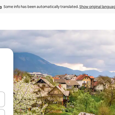
Some info has been automatically translated. 
Show original langua
 down arrow keys or explore by touch or swipe gestures.