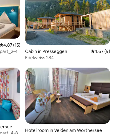
4.87 out of 5 average rating, 15 reviews
4.87 (15)
part_2-4
Cabin in Presseggen
4.67 out of 5 average
4.67 (9)
Edelweiss 284
hersee
Hotel room in Velden am Wörthersee
part_4-8