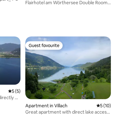
Flairhotel am Wörthersee Double Room
with Lake Vi
Guest favourite
Guest favourite
5 out of 5 average rating, 5 reviews
5 (5)
irectly on
Apartment in Villach
5 out of 5 average 
5 (10)
Great apartment with direct lake access
& lake view