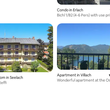
ds!
 rating, 7 reviews
Condo in Erlach
Bichl 1/B2 (4-6 Pers) with use p
Apartment in Villach
oom in Seelach
Wonderful apartment at the Os
effi
lake