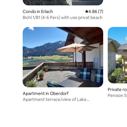
or with ki
Condo in Erlach
4.86 out of 5 average
4.86 (7)
Bichl 1/B1 (4-6 Pers) with use privat beach
Private r
Apartment in Oberdorf
Pension St
Apartment terrace/view of Lake
Weissensee