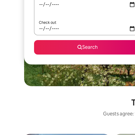
Check out
Search
T
Guests agree: 