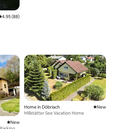
4.95 out of 5 average rating, 88 reviews
4.95 (88)
Home in Döbriach
New place to stay
New
Millstätter See Vacation Home
New place to stay
New
 Parking