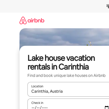
Skip
to
content
Lake house vacation
rentals in Carinthia
Find and book unique lake houses on Airbnb
Location
When results are available, navigate with up and
Check in