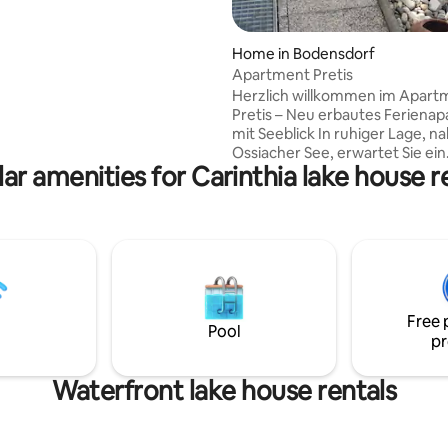
el en vele andere
ngen.
Home in Bodensdorf
Apartment Pretis
Herzlich willkommen im Apart
Pretis – Neu erbautes Feriena
mit Seeblick In ruhiger Lage, 
Ossiacher See, erwartet Sie ein
ar amenities for Carinthia lake house r
modernes, ca. 80 m² großes Apartment
für bis zu 6 Personen. Ideal für 
Aktivurlauber oder Erholungs
Inklusive:  Eintritt ins Strandb
Unterberg (ca. 10 Gehminuten)
Villach – Erlebnis CARD auf Wu
kostenlos  Kurtaxe inkludiert,
Bettwäsche & Handtücher vor
Free 
Eigener Parkplatz für bis 
Pool
pr
Waterfront lake house rentals