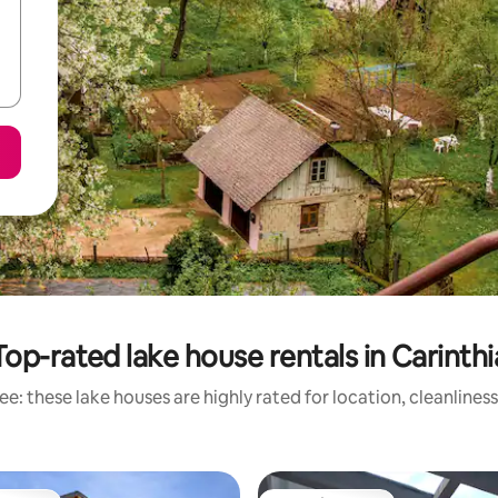
Top-rated lake house rentals in Carinthi
e: these lake houses are highly rated for location, cleanlines