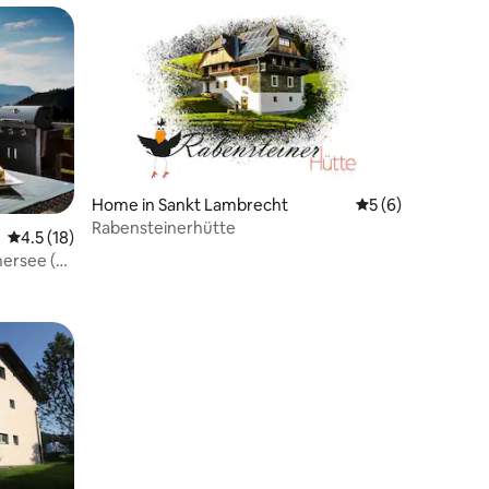
Home in Sankt Lambrecht
5 out of 5 average
5 (6)
Rabensteinerhütte
4.5 out of 5 average rating, 18 reviews
4.5 (18)
hersee (8