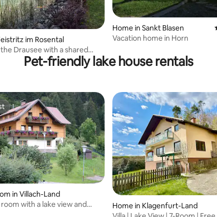
Home in Sankt Blasen
Vacation home in Horn
rating, 13 reviews
eistritz im Rosental
the Drausee with a shared
Pet-friendly lake house rentals
pond
st
st
ating, 38 reviews
oom in Villach-Land
 room with a lake view and
Home in Klagenfurt-Land
Villa | Lake View | 7-Room | Free