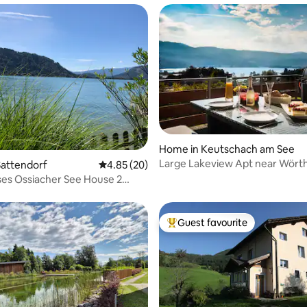
Home in Keutschach am See
Large Lakeview Apt near Wört
Sattendorf
4.85 out of 5 average rating, 20 reviews
4.85 (20)
guests)
es Ossiacher See House 2
Winter
Guest favourite
Top guest favourite