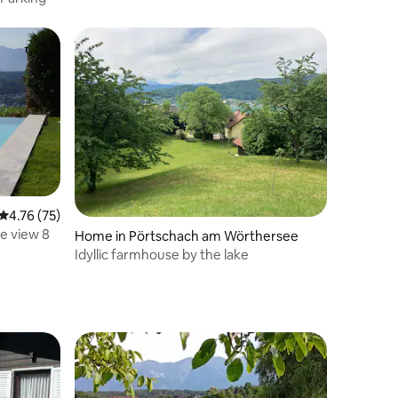
4.76 out of 5 average rating, 75 reviews
4.76 (75)
e view 8
Home in Pörtschach am Wörthersee
Idyllic farmhouse by the lake