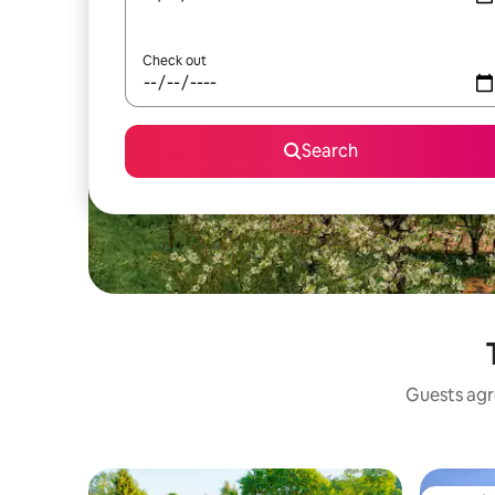
Check out
Search
Guests agre