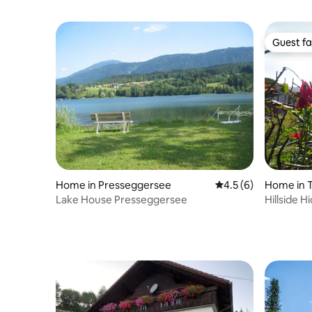
Guest fa
Guest fa
Home in Presseggersee
4.5 out of 5 average
4.5 (6)
Home in 
Lake House Presseggersee
Hillside 