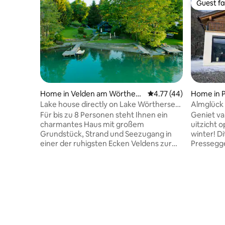
Guest fa
Guest fa
Home in Velden am Wörthers
4.77 out of 5 average 
4.77 (44)
Home in 
ee
Lake house directly on Lake Wörthersee
Almglück 
with its own beach
Für bis zu 8 Personen steht Ihnen ein
Geniet va
charmantes Haus mit großem
uitzicht 
Grundstück, Strand und Seezugang in
winter! Dit alles op loopafstand van de
einer der ruhigsten Ecken Veldens zur
Pressegge
Verfügung. - Große Terrasse auf der
skigebied Nassfel
Südseite mit Blick über den See - Großer
comfort 
Garten mit alten Bäumen und
king size
Sportmöglichkeiten - 3 Schlaf- und
badkamers
Wohnzimmer auf 2 Etagen (Zugang OG
keuken. Er
über Aussentreppe, 1
terras me
Durchgangszimmer und ein separates
aanwezig.
Schlafzimmer im EG . Details siehe
berging, 