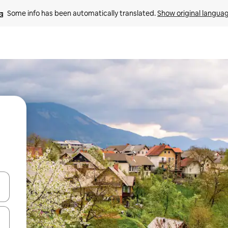
Some info has been automatically translated. 
Show original langua
 down arrow keys or explore by touch or swipe gestures.