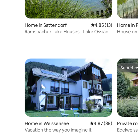
Home in Sattendorf
4.85 out of 5 average 
4.85 (13)
Home in F
Ramsbacher Lake Houses - Lake Ossiach
House on 
House 1
bathing 
Superho
Superho
Home in Weissensee
4.87 out of 5 average r
4.87 (38)
Private r
Vacation the way you imagine it
Edelweiss
balcony