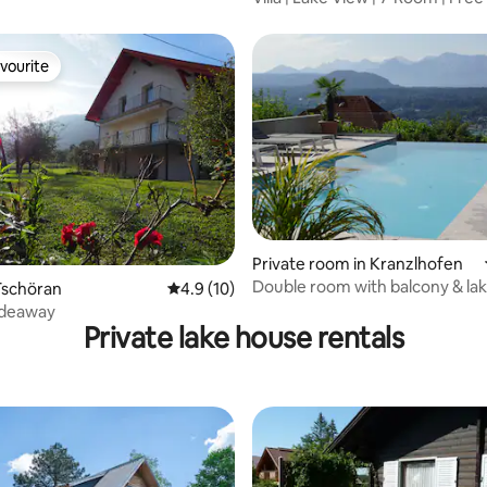
vourite
vourite
Private room in Kranzlhofen
Double room with balcony & lak
 rating, 6 reviews
Tschöran
4.9 out of 5 average rating, 10 reviews
4.9 (10)
Hideaway
Private lake house rentals