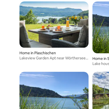
Home in Plaschischen
Lakeview Garden Apt near Wörthersee
Home in 
(9 guests)
Lake hous
Summer/