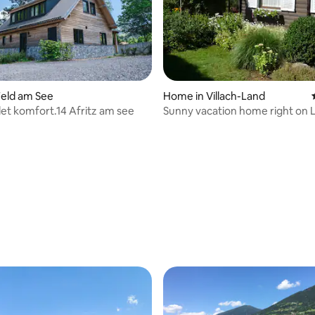
Feld am See
Home in Villach-Land
et komfort.14 Afritz am see
Sunny vacation home right on 