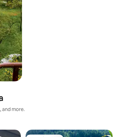
a
s, and more.
Home in 