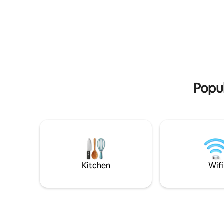
Grundriss bei den Fotos) -
kindersto
Vollausgestattete Küche + Grill - Eigener
voorzieni
Bootsanleger
Popul
Kitchen
Wifi