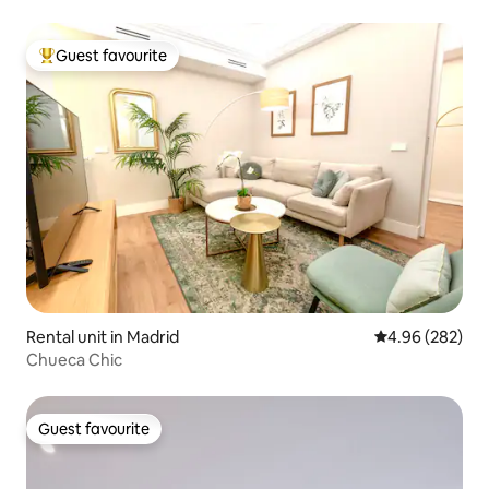
beds...
Guest favourite
Top guest favourite
Rental unit in Madrid
4.96 out of 5 a
4.96 (282)
Chueca Chic
Guest favourite
Guest favourite