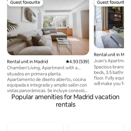
Guest favourite
Guest favourite
Guest favourite
Guest favourite
Rental unit in Madr
Juan's Apartment
Rental unit in Madrid
4.93 out of 5 average rating, 53
4.93 (539)
Spacious brand-n
Chamberí Living, Apartment with a
beds, 3.5 bathroom
double bed and...
situados en primera planta.
floor. Fully equip
Apartamento de diseño abierto, cocina
will make you feel
equipada e integrada y amplio salón con
spacious and bright
vistas panorámicas. Se incluye conexión
ceilings, large w
Popular amenities for Madrid vacation
wifi, cafetera y se proporcionará ropa de
floors. Since I own the entire 1st floor, we
cama y toallas. ¡Bienvenido a nuestro
rentals
have two apartmen
exclusivo apartamento ubicado en el
they can be comm
corazón de Chamberí, donde la esencia
a door. They are pe
del lujo minimalista te aguarda! Con
big group. If we c
meticuloso diseño y una clara apuesta
apartments it hots 1
por la elegancia minimalista, este