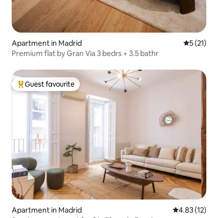
Apartment in Madrid
5 out of 5
5 (21)
Premium flat by Gran Via 3 bedrs + 3.5 bathr
Guest favourite
Top guest favourite
Apartment in Madrid
4.83 out of 5
4.83 (12)