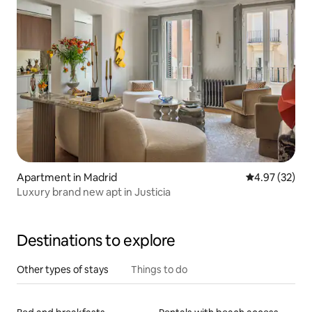
Apartment in Madrid
4.97 out of 5 
4.97 (32)
Luxury brand new apt in Justicia
Destinations to explore
Other types of stays
Things to do