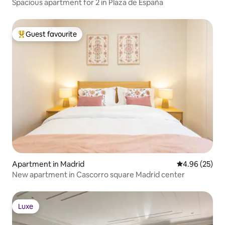
Spacious apartment for 2 in Plaza de España
Guest favourite
Top guest favourite
Apartment in Madrid
4.96 out of 5 
4.96 (25)
New apartment in Cascorro square Madrid center
Luxe
Luxe