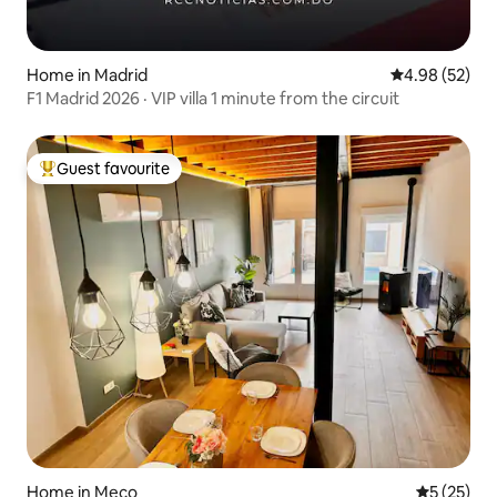
Home in Madrid
4.98 out of 5 
4.98 (52)
F1 Madrid 2026 · VIP villa 1 minute from the circuit
Guest favourite
Top guest favourite
Home in Meco
5 out of 5
5 (25)