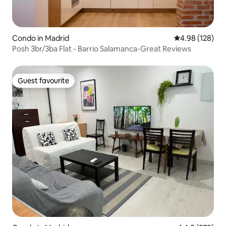
Condo in Madrid
4.98 out of 5 a
4.98 (128)
Posh 3br/3ba Flat - Barrio Salamanca-Great Reviews
Guest favourite
Guest favourite