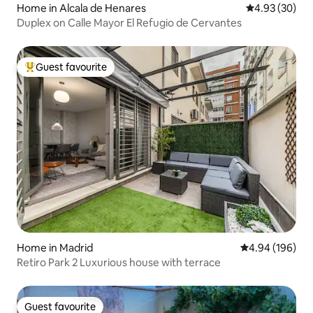
Home in Alcala de Henares
4.93 out of 5 
4.93 (30)
Duplex on Calle Mayor El Refugio de Cervantes
Guest favourite
Top guest favourite
Home in Madrid
4.94 out of 5 a
4.94 (196)
Retiro Park 2 Luxurious house with terrace
Guest favourite
Guest favourite