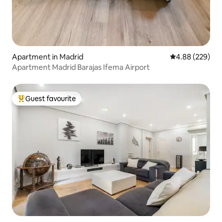
Apartment in Madrid
4.88 out of 5 a
4.88 (229)
Apartment Madrid Barajas Ifema Airport
Guest favourite
Top guest favourite