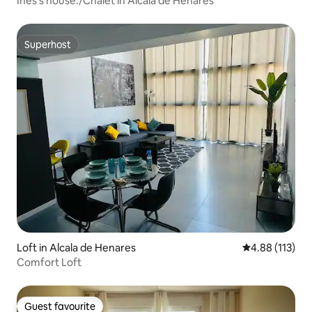
Inés's house./Chalet in Alcala de Henares
Superhost
Superhost
Loft in Alcala de Henares
4.88 out of 5 
4.88 (113)
Comfort Loft
Guest favourite