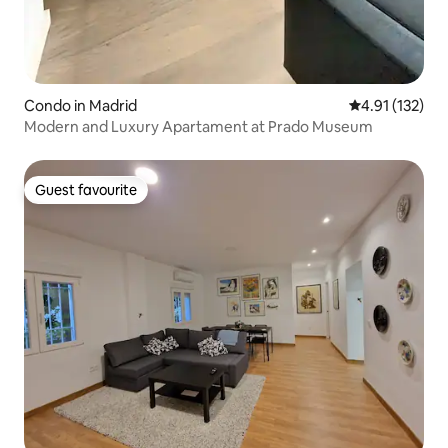
Condo in Madrid
4.91 out of 5 
4.91 (132)
Modern and Luxury Apartament at Prado Museum
Guest favourite
Guest favourite