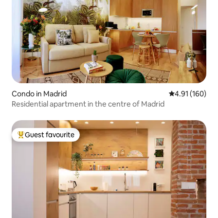
Condo in Madrid
4.91 out of 5 a
4.91 (160)
Residential apartment in the centre of Madrid
Guest favourite
Top guest favourite