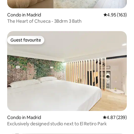
Condo in Madrid
4.95 out of 5 a
4.95 (163)
The Heart of Chueca - 3Bdrm 3 Bath
Guest favourite
Guest favourite
Condo in Madrid
4.87 out of 5 a
4.87 (239)
Exclusively designed studio next to El Retiro Park