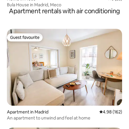
Bula House in Madrid, Meco
Apartment rentals with air conditioning
Guest favourite
Guest favourite
Apartment in Madrid
4.98 out of 5 a
4.98 (162)
An apartment to unwind and feel at home