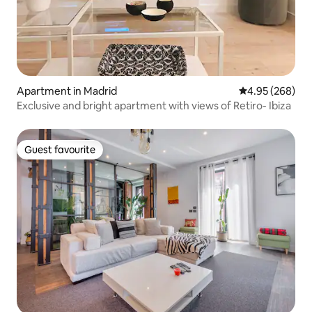
Apartment in Madrid
4.95 out of 5 a
4.95 (268)
Exclusive and bright apartment with views of Retiro- Ibiza
Guest favourite
Guest favourite