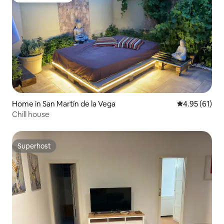
Home in San Martín de la Vega
4.95 out of 5
4.95 (61)
Chill house
Superhost
Superhost