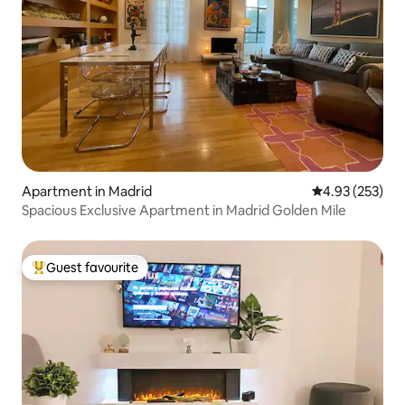
Apartment in Madrid
4.93 out of 5 a
4.93 (253)
Spacious Exclusive Apartment in Madrid Golden Mile
Guest favourite
Top guest favourite