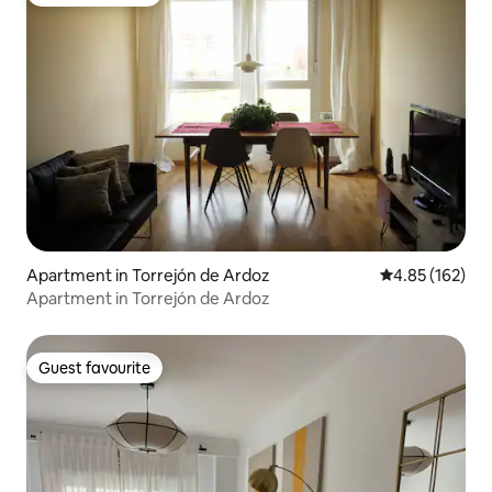
Guest favourite
Apartment in Torrejón de Ardoz
4.85 out of 5 a
4.85 (162)
Apartment in Torrejón de Ardoz
Guest favourite
Guest favourite