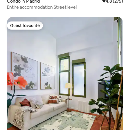
Condo in Madrid
4.8 out of 5 a
4.8 (279)
Entire accommodation Street level
Guest favourite
Guest favourite