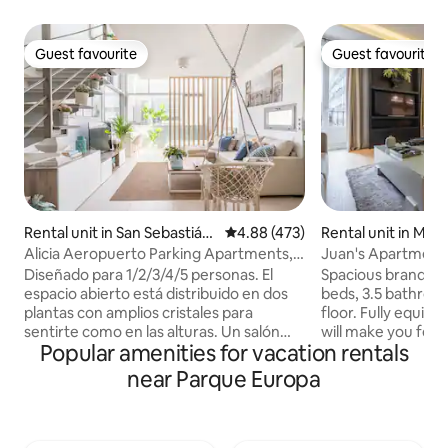
Guest favourite
Guest favourite
Guest favourite
Guest favourite
Rental unit in San Sebastián
4.88 out of 5 average rating, 47
4.88 (473)
Rental unit in Madr
de los Reyes
Alicia Aeropuerto Parking Apartments,
Juan's Apartment
Gol...
Diseñado para 1/2/3/4/5 personas. El
Spacious brand-n
espacio abierto está distribuido en dos
beds, 3.5 bathroom
plantas con amplios cristales para
floor. Fully equip
sentirte como en las alturas. Un salón
will make you feel
Popular amenities for vacation rentals
americano provisto de una arquitectura
spacious and bright
interior de diseño integra varios usos del
ceilings, large w
near Parque Europa
espacio. En la planta superior el suelo de
floors. Since I own the entire 1st floor, we
cristal hace de la estancia un lugar
have two apartmen
mágico y único, donde podrás descansar
they can be comm
y trabajar con unas vistas espectaculares
a door. They are pe