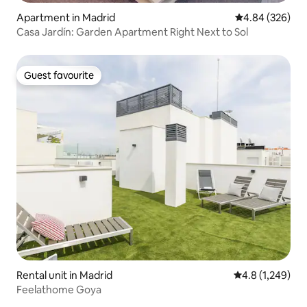
Apartment in Madrid
4.84 out of 5 a
4.84 (326)
Casa Jardín: Garden Apartment Right Next to Sol
Guest favourite
Guest favourite
Rental unit in Madrid
4.8 out of 5 av
4.8 (1,249)
Feelathome Goya