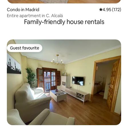
Condo in Madrid
4.95 out of 5 a
4.95 (172)
Entire apartment in C. Alcalá
Family-friendly house rentals
Guest favourite
Guest favourite