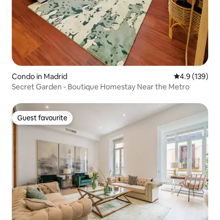
Condo in Madrid
4.9 out of 5 
4.9 (139)
Secret Garden - Boutique Homestay Near the Metro
Guest favourite
Guest favourite