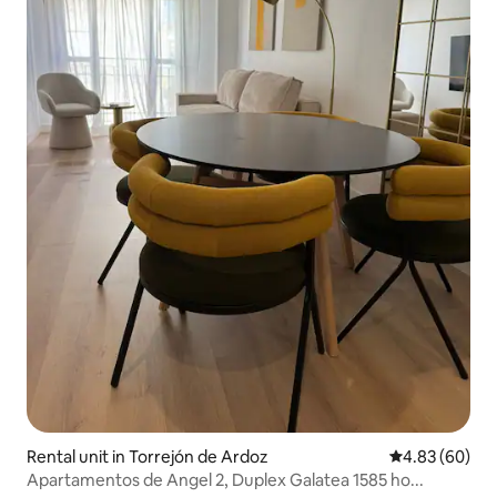
Rental unit in Torrejón de Ardoz
4.83 out of 5 
4.83 (60)
Apartamentos de Angel 2, Duplex Galatea 1585 ho...