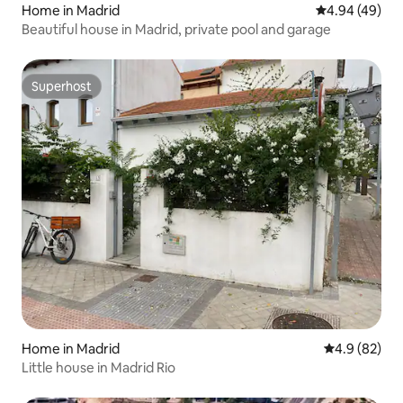
Home in Madrid
4.94 out of 5 
4.94 (49)
Beautiful house in Madrid, private pool and garage
Superhost
Superhost
Home in Madrid
4.9 out of 5 
4.9 (82)
Little house in Madrid Rio