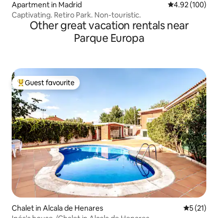
Apartment in Madrid
4.92 out of 5 a
4.92 (100)
Captivating. Retiro Park. Non-touristic.
Other great vacation rentals near
Parque Europa
Guest favourite
Top guest favourite
Chalet in Alcala de Henares
5 out of 5
5 (21)