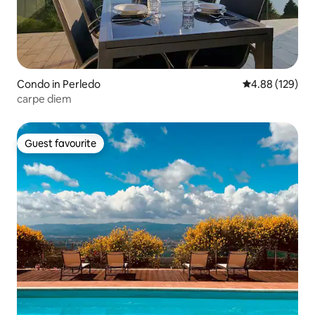
Condo in Perledo
4.88 out of 5 a
4.88 (129)
carpe diem
Guest favourite
Guest favourite