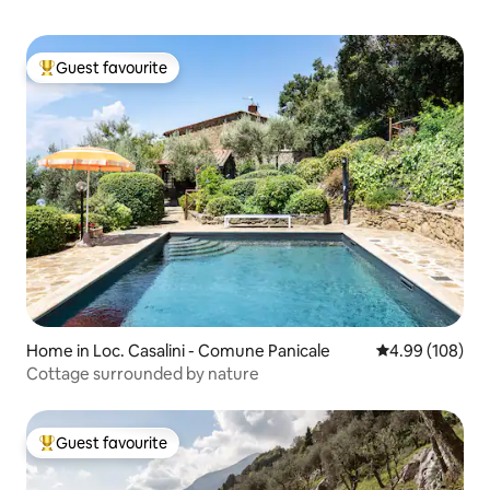
Guest favourite
Top guest favourite
Home in Loc. Casalini - Comune Panicale
4.99 out of 5 a
4.99 (108)
Cottage surrounded by nature
Guest favourite
Top guest favourite