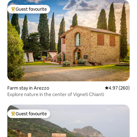
Guest favourite
Top guest favourite
Farm stay in Arezzo
4.97 out of 5 a
4.97 (260)
Explore nature in the center of Vigneti Chianti
Guest favourite
Top guest favourite