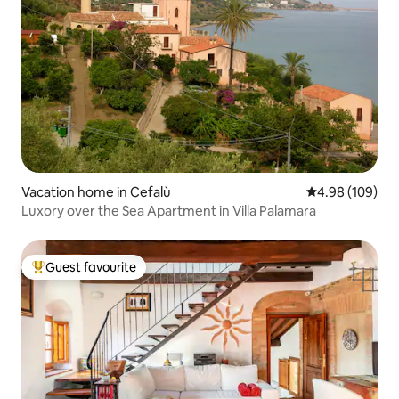
Vacation home in Cefalù
4.98 out of 5 a
4.98 (109)
Luxory over the Sea Apartment in Villa Palamara
Guest favourite
Top guest favourite