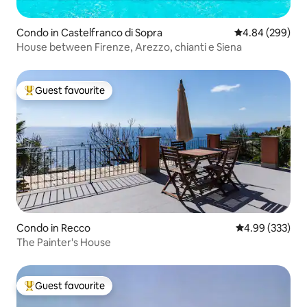
Condo in Castelfranco di Sopra
4.84 out of 5 a
4.84 (299)
House between Firenze, Arezzo, chianti e Siena
Guest favourite
Top guest favourite
Condo in Recco
4.99 out of 5 a
4.99 (333)
The Painter's House
Guest favourite
Top guest favourite