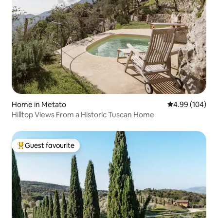
Home in Metato
4.99 out of 5 a
4.99 (104)
Hilltop Views From a Historic Tuscan Home
Guest favourite
Top guest favourite