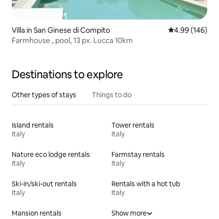
Villa in San Ginese di Compito
4.99 out of 5 a
4.99 (146)
Farmhouse , pool, 13 px. Lucca 10km
Destinations to explore
Other types of stays
Things to do
Island rentals
Tower rentals
Italy
Italy
Nature eco lodge rentals
Farmstay rentals
Italy
Italy
Ski-in/ski-out rentals
Rentals with a hot tub
Italy
Italy
Mansion rentals
Show more