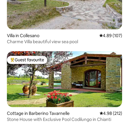
Villa in Collesano
4.89 out of 5 a
4.89 (107)
Charme Villa beautiful view sea pool
Guest favourite
Top guest favourite
Cottage in Barberino Tavarnelle
4.98 out of 5 a
4.98 (212)
Stone House with Exclusive Pool Codilungo in Chianti