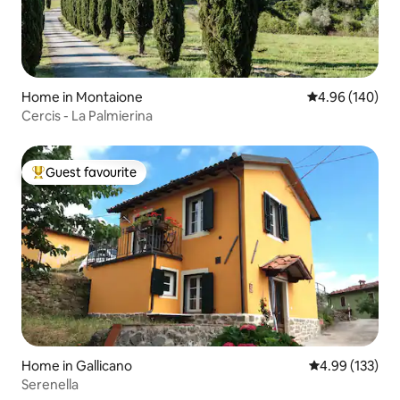
Home in Montaione
4.96 out of 5 a
4.96 (140)
Cercis - La Palmierina
Guest favourite
Top guest favourite
Home in Gallicano
4.99 out of 5 a
4.99 (133)
Serenella