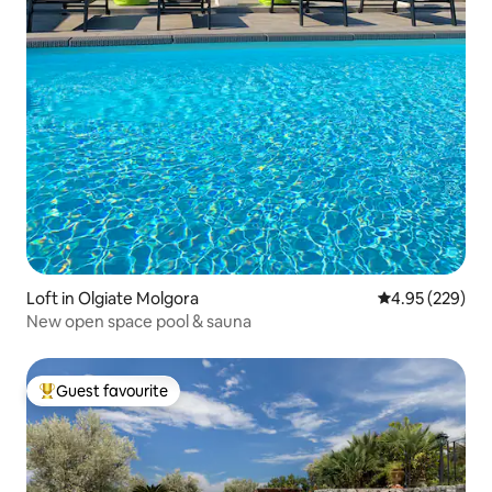
Loft in Olgiate Molgora
4.95 out of 5 a
4.95 (229)
New open space pool & sauna
Guest favourite
Top guest favourite