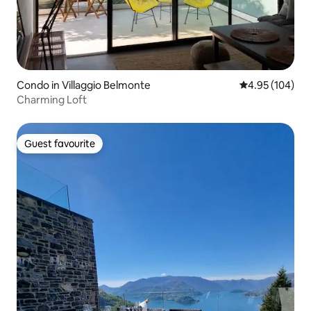
Condo in Villaggio Belmonte
4.95 out of 5 a
4.95 (104)
Charming Loft
Guest favourite
Guest favourite