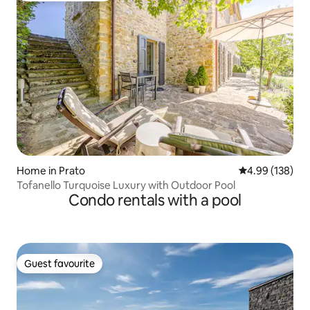
Home in Prato
4.99 out of 5 a
4.99 (138)
Tofanello Turquoise Luxury with Outdoor Pool
Condo rentals with a pool
Guest favourite
Guest favourite