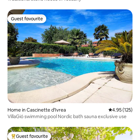
Guest favourite
Guest favourite
Home in Cascinette d'Ivrea
4.95 out of 5 a
4.95 (125)
VillaGió swimming pool Nordic bath sauna exclusive use
Guest favourite
Top guest favourite