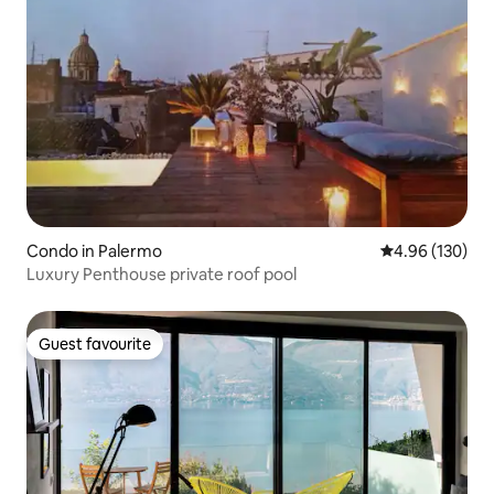
Condo in Palermo
4.96 out of 5 a
4.96 (130)
Luxury Penthouse private roof pool
Guest favourite
Guest favourite