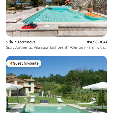
Villa in Torrenova
4.96 out of 5 a
4.96 (104)
Sicily Authentic Vibration Eighteenth-Century Farm with
Panoramic Sea Views
Guest favourite
Top guest favourite