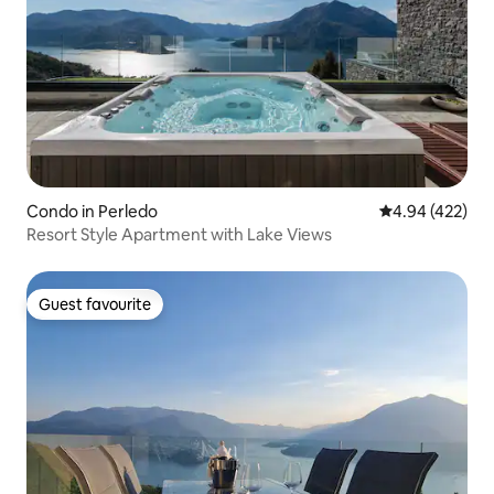
Condo in Perledo
4.94 out of 5 a
4.94 (422)
Resort Style Apartment with Lake Views
Guest favourite
Guest favourite