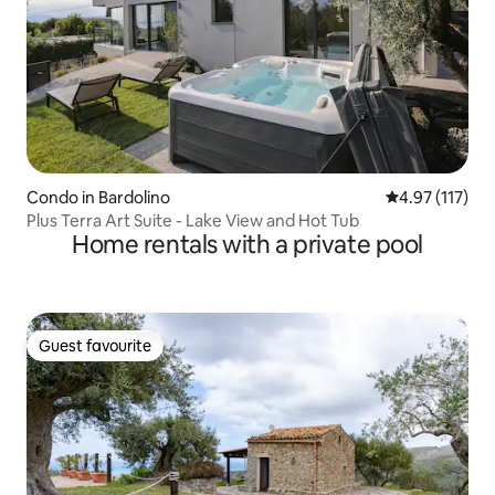
Condo in Bardolino
4.97 out of 5 
4.97 (117)
Plus Terra Art Suite - Lake View and Hot Tub
Home rentals with a private pool
Guest favourite
Guest favourite