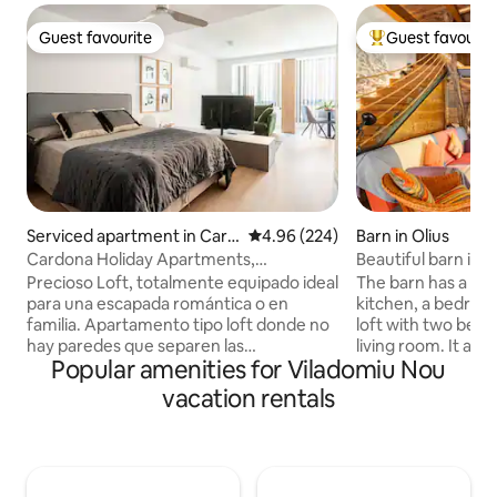
Guest favourite
Guest favourit
Guest favourite
Top guest favouri
Serviced apartment in Card
4.96 out of 5 average rating, 22
4.96 (224)
Barn in Olius
ona
Cardona Holiday Apartments,
Beautiful barn in a 
Apartment with the...
Precioso Loft, totalmente equipado ideal
The barn has a liv
para una escapada romántica o en
kitchen, a bedroo
familia. Apartamento tipo loft donde no
loft with two beds,
hay paredes que separen las
living room. It als
Popular amenities for Viladomiu Nou
habitaciones. Comedor, cocina y
with a window to 
habitación se encuentran todo junto. El
showering. Fireplace, swimming pool,
vacation rentals
lavabo y la habitación de los utensilios de
and river. And an
limpieza es la única habitación privada en
monumental comp
el apartamento. Piso totalmente
Romanesque church
equipado y recién estrenado con una
modernist cemeter
decoración muy moderna y sofisticada.
village 5 minutes 