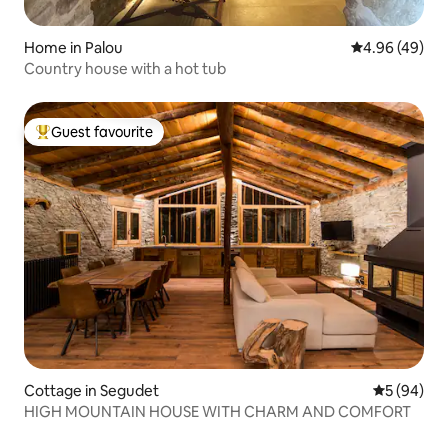
Home in Palou
4.96 out of 5 
4.96 (49)
Country house with a hot tub
Guest favourite
Top guest favourite
Cottage in Segudet
5 out of 5 
5 (94)
HIGH MOUNTAIN HOUSE WITH CHARM AND COMFORT