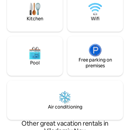
El apartamento está totalmente
minutes from a rur
equipado para que disfrutes de una
minutes from the 
estancia cómoda y sin preocupaciones:
Kitchen
Wifi
encontrarás toallas, ropa de cama, gel
de ducha, secador de pelo, lavadora y
una cocina con todos los utensilios
básicos para el día a día. Dispones
también de cafetera Dolce Gusto con
cápsulas incluidas, para que puedas
empezar el día con un buen café. Según
la duración de la estancia, puedes
Free parking on
Pool
solicitar servicio de limpieza extra, así
premises
como early check-in o late check-out,
siempre bajo disponibilidad. No hay
zonas comunes dentro del
apartamento; lo único compartido con
otros huéspedes es la escalera de
acceso y el pasillo interior. Se tiene que
pagar la tasa turística de 1€ por persona
Air conditioning
por día en efectivo al llegar al
apartamento (excepto menores de 16
años). 1,75€ a partir del 1 de Abril de
Other great vacation rentals in
2026. El acceso al apartamento se puede