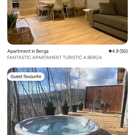
Apartment in Berga
4.9 out of 5 
4.9 (50)
FANTASTIC APARTAMENT TURISTIC A BERGA
Guest favourite
Guest favourite