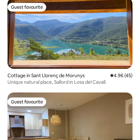
Guest favourite
Guest favourite
Cottage in Sant Llorenç de Morunys
4.96 out of 5 
4.96 (45)
Unique natural place, Sallord in Losa del Cavall.
Guest favourite
Guest favourite