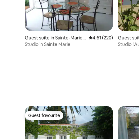
Guest suite in Sainte-Marie-
4.61 out of 5 average r
4.61 (220)
Guest sui
de-Ré
Studio in Sainte Marie
Studio l'
world ch
Guest favourite
Guest favourite