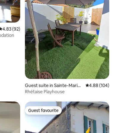
4.83 out of 5 average rating, 92 reviews
4.83 (92)
odation
Guest suite in Sainte-Marie-
4.88 out of 5 average r
4.88 (104)
de-Ré
Rhétaise Playhouse
Guest favourite
Guest favourite