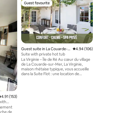
Guest sui
Guest favourite
Guest f
Guest favourite
Guest f
d'Oléron
The lodg
Downto
In the ci
a small s
Mimosa c
short and
everythi
citadel, 
and the 
except M
Guest suite in La Couarde-s
4.94 out of 5 average r
4.94 (106)
the larg
ur-Mer
Suite with private hot tub
Place de 
La Virginie – Île de Ré Au cœur du village
Free ente
de La Couarde-sur-Mer, La Virginie,
Républiqu
maison rhétaise typique, vous accueille
summer 
dans la Suite Flot : une location de
charme pouvant accueillir jusqu’à 4
personnes, entièrement rénové avec
élégance, disposant d’une terrasse et
d’un spa privatif pour des moments de
.91 out of 5 average rating, 153 reviews
4.91 (153)
détente absolue. Les murs épais de la
with
maison permettent de conserver
ogement
naturellement la fraîcheur durant l’été.
roche de
Un ventilateur est également mis à