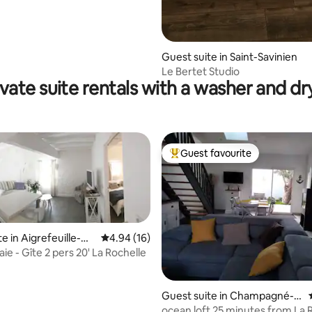
Guest suite in Saint-Savinien
Le Bertet Studio
ivate suite rentals with a washer and dr
Guest favourite
Top guest favourite
e in Aigrefeuille-
4.94 out of 5 average rating, 16 reviews
4.94 (16)
e - Gîte 2 pers 20' La Rochelle
rating, 11 reviews
Guest suite in Champagné-le
s-Marais
ocean loft 25 minutes from La 