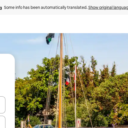
Some info has been automatically translated. 
Show original langua
 down arrow keys or explore by touch or swipe gestures.