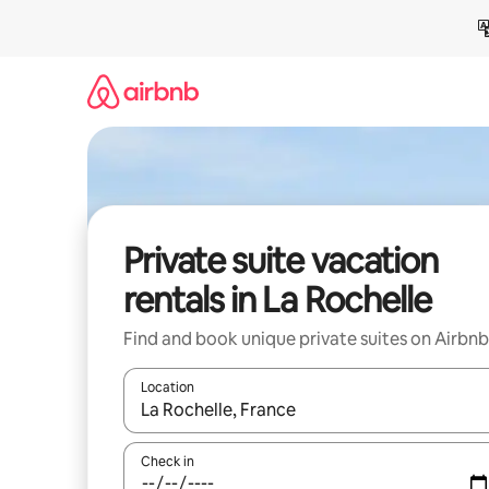
Skip
to
content
Private suite vacation
rentals in La Rochelle
Find and book unique private suites on Airbnb
Location
When results are available, navigate with up and
Check in