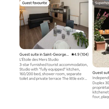
Guest favourite
Superho
Guest favourite
Superho
Guest suite in Saint-Georges-
4.9 out of 5 average r
4.9 (104)
d'Oléron
L'Étoile des Mers Studio
3-star furnished tourist accommodation,
Studio with "fully equipped" kitchen,
Guest sui
160/200 bed, shower room, separate
Independe
toilet and private terrace The little extras
Duplex 30
at your disposal: Breakfast possible, to be
propriéta
booked the day before Free and private
kitchenet
parking Free Wi-Fi and RJ45 socket Free
four, plaq
loan of baby equipment, board games
repas et c
and evening equipment (raclette,
double (po
fondue, stone-grill...) Close to all