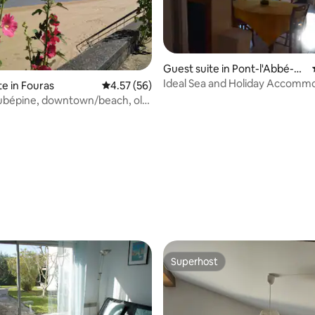
Guest suite in Pont-l'Abbé-
d'Arnoult
Ideal Sea and Holiday Accomm
ating, 220 reviews
te in Fouras
4.57 out of 5 average rating, 56 reviews
4.57 (56)
Aubépine, downtown/beach, old
arm
Superhost
Superhost