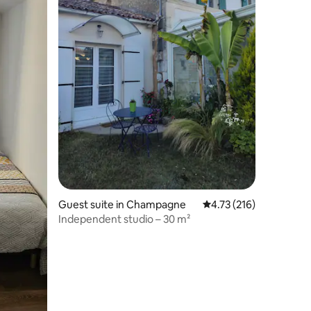
Guest suite in Champagne
4.73 out of 5 average r
4.73 (216)
Independent studio – 30 m²