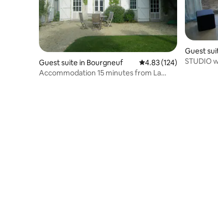
Guest sui
STUDIO wi
Guest suite in Bourgneuf
4.83 out of 5 average r
4.83 (124)
Rochelle, 
Accommodation 15 minutes from La
Rochelle