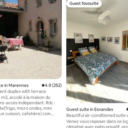
st
Guest favourite
st
Guest favourite
ating, 104 reviews
te in Marennes
4.9 out of 5 average rating, 252 reviews
4.9 (252)
nt duplex with terrace
 m2, accolé à la maison du
ire-accès indépendant. Rdc :
te(frigo, micro ondes, mini
Guest suite in Esnandes
4
ue cuisson, cafetière) coin
Beautiful air-conditioned suite 
anapé, Wc. Etage : 1 chambre lit
private patio
Venez vous reposer dans ce l
ssibilité lit bébé, accès enfant
climatisé avec patio privatif, p