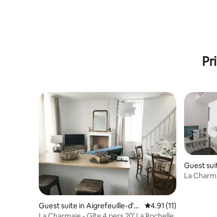
Pr
Guest suit
d'Aunis
La Charmai
Guest suite in Aigrefeuille-d'A
4.91 out of 5 average 
4.91 (11)
unis
La Charmaie - Gîte 4 pers 20' La Rochelle